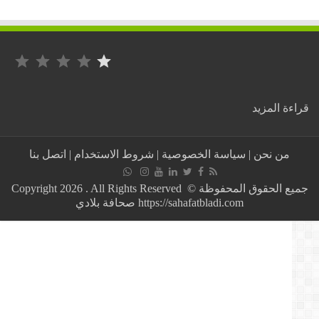
التصنيف: 1 من أصل 5.
:
ة المزيد
نهاية
مأساوية…
انتشال
من نحن
|
سياسة الخصوصية
|
شروط الاستخدام
|
اتصل بنا
جثة
الطفل
ريان
جميع الحقوق المحفوظة © Copyright 2026 . All Rights Reserved
من
https://sahafatbladi.com صحافة بلادي
داخل
البئر