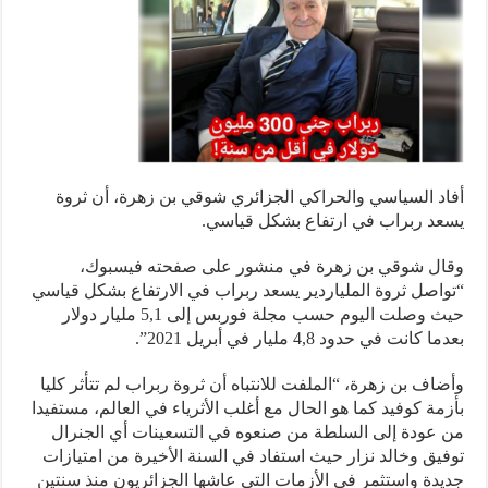
د السياسي والحراكي الجزائري شوقي بن زهرة، أن ثروة
د ربراب في ارتفاع بشكل قياسي.
ال شوقي بن زهرة في منشور على صفحته فيسبوك،
اصل ثروة الملياردير يسعد ربراب في الارتفاع بشكل قياسي
حيث وصلت اليوم حسب مجلة فوربس إلى 5,1 مليار دولار
كانت في حدود 4,8 مليار في أبريل 2021”.
اف بن زهرة، “الملفت للانتباه أن ثروة ربراب لم تتأثر كليا
مة كوفيد كما هو الحال مع أغلب الأثرياء في العالم، مستفيدا
عودة إلى السلطة من صنعوه في التسعينات أي الجنرال
يق وخالد نزار حيث استفاد في السنة الأخيرة من امتيازات
دة واستثمر في الأزمات التي عاشها الجزائريون منذ سنتين