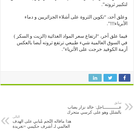
بير ثروته”.
ق أحد، “تكوين الثروة على أشلاء الجزائريين و دماء
برياء!!!”.
ا علق آخر، “ارتفاع سعر المواد الغذائية (الزيت و السكر )
السوق العالمية شيء طبيعي ترتفع ثروته أيضا بالعكس
ة الكوفيد خرجت على الأثرياء”.
سابق
عـــــــــــــاجل: خالد نزار يصاب
بالشلل وهو على كرسي متحرك
التالى
هذا ماقاله النّجم مْبابي على الهدف
العالمي لـ أشرف حكيمي +تغريدة