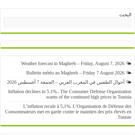
ث
البحث
حوال الطقس في المغرب العربي – الجمعة 7 أغسطس 2026
Inflation declines to 5.1%.. The Consumer Defense Organiza
warns of the continued high prices in Tu
L’inflation recule à 5,1%. L’Organisation de Défens
Consommateurs met en garde contre le maintien des prix élevé
Tun