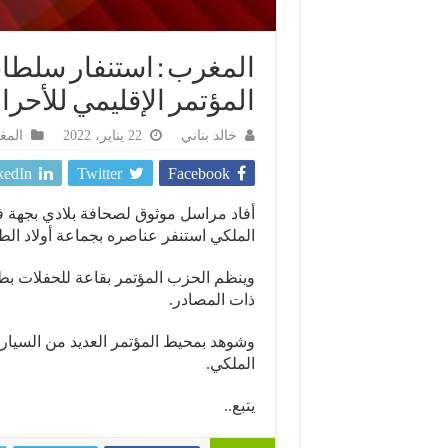
المغرب : استنفار سلط
المؤتمر الإقليمي للأحرا
خالد بناني
22 يناير، 2022
المغ
kedIn
Twitter
Facebook
الملكي استنفر عناصره بجماعة أولاد الط
وينظم الحزب المؤتمر بقاعة للحفلات بط
ذات المصادر.
وشوهد بمحيط المؤتمر العديد من السيارا
الملكي.
يتبع..