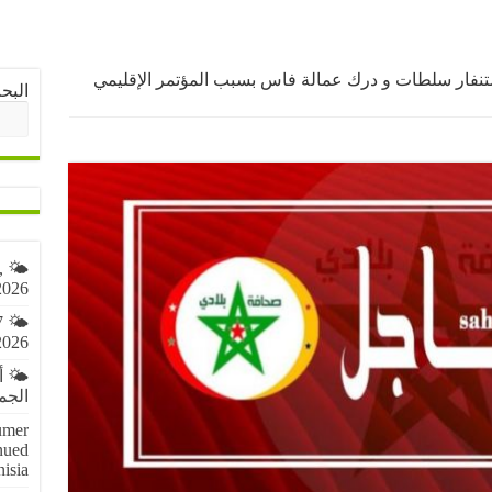
تنفار سلطات و درك عمالة فاس بسبب المؤتمر الإقليمي
البح
,
2026
7
2026
🌤️ 
الجمعة 7 أ
umer
nued
nisia