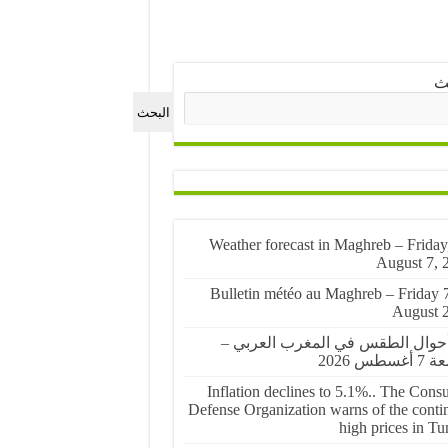
ث
البحث
🌤️ Weather forecast in Maghreb – Friday
August 7, 
🌤️ Bulletin météo au Maghreb – Friday 
August 
أحوال الطقس في المغرب العربي –
غسطس 2026
Inflation declines to 5.1%.. The Cons
Defense Organization warns of the conti
high prices in Tu