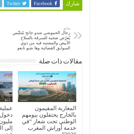
Twitter
Facebook
شارك
سابق
رجال الحموشي شدو جانح مُتلبّس
يُعرّض ضحية للسرقة بالسلاح
الأبيض والمشتبه فيه من ذوي
السوابق القضائية وها شنو تابعو
مقالات ذات صلة
المغاربة المقيمون
بالخارج يحتفلون بيومهم
الوطني تحت شعار “في
مليون 
خدمة أوراش المغرب
إلى ا