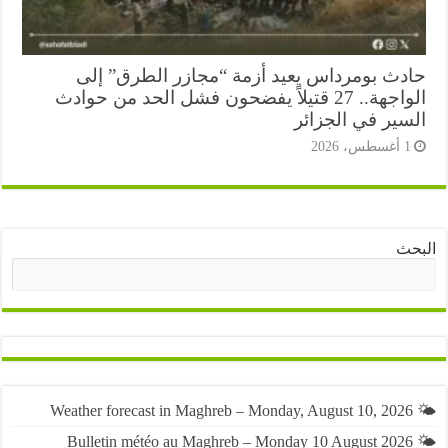
دث بومرداس يعيد أزمة “مجازر الطرق” إلى
الواجهة.. 27 قتيلاً يفضحون فشل الحد من حوادث
سير في الجزائر
أغسطس، 2026
ث
البحث