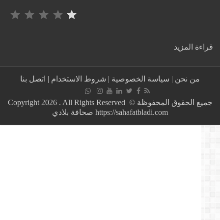
التصنيف: 1 من أصل 5.
:
ة المزيد
كوت
ديفوار
تسجل
من نحن
|
سياسة الخصوصية
|
شروط الاستخدام
|
اتصل بنا
الهدف
الثالث
في
جميع الحقوق المحفوظة © Copyright 2026 . All Rights Reserved
شباك
https://sahafatbladi.com صحافة بلادي
المنتخب
الجزائري