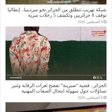
كة تهريب تنطلق من الجزائر نحو سردينيا.. إيطاليا
ريين وتكشف 5 رحلات سرية
أغسطس، 2026
جزائر.. قضية “صبرينة” تفضح ثغرات الرقابة وتثير
اؤلات حول سهولة انتحال الصفات المهنية
أغسطس، 2026