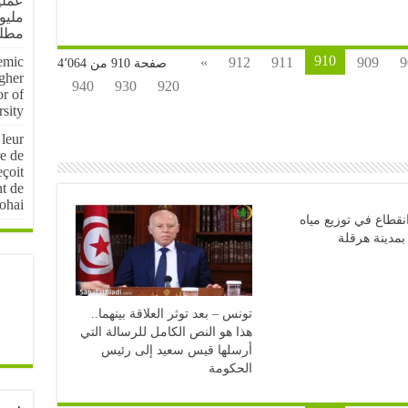
مليو
مطل
910
emic
»
912
911
909
9
صفحة 910 من 4٬064
igher
940
930
920
r of
sity
 leur
e de
çoit
nt de
ohai
قطاع في توزيع مياه
مدينة هرقلة
تونس – بعد توثر العلاقة بينهما..
هذا هو النص الكامل للرسالة التي
أرسلها قيس سعيد إلى رئيس
الحكومة