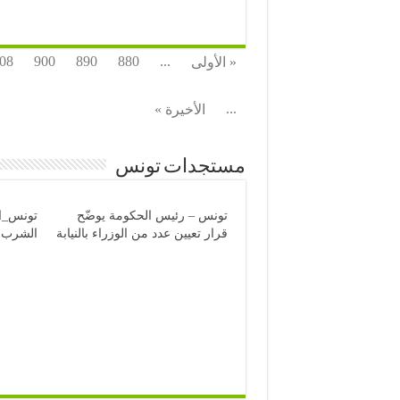
08
900
890
880
...
« الأولى
...
الأخيرة »
مستجدات تونس
تونس – رئيس الحكومة يوضّح
تونس_ان
قرار تعيين عدد من الوزراء بالنيابة
الشرب ب