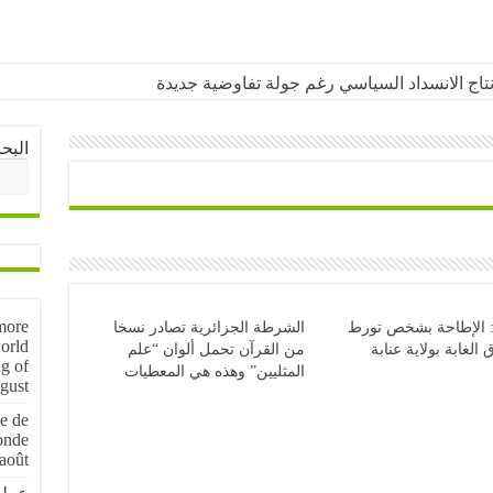
د إنتاج الانسداد السياسي رغم جولة تفاوضية جديدة
البح
more
: الإطاحة بشخص تورط
الشرطة الجزائرية تصادر نسخا
orld
لغابة بولاية عنابة
من القرآن تحمل ألوان “علم
g of
المثليين” وهذه هي المعطيات
gust
e de
onde
août