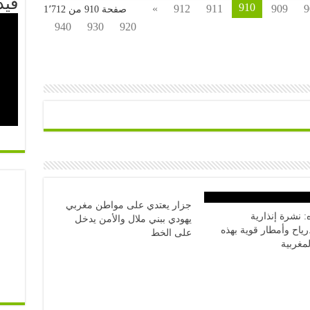
فيد
910
»
912
911
909
9
صفحة 910 من 1٬712
940
930
920
جزار يعتدي على مواطن مغربي
اه: نشرة إنذارية
يهودي ببني ملال والأمن يدخل
رياح وأمطار قوية بهذه
على الخط
لمغربية