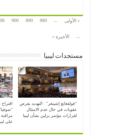
08
900
890
880
...
« الأولى
...
الأخيرة »
مستجدات ليبيا
“فولفغانغ إشينغر” : التهديد بفرض
اقتراح 
عقوبات في حال عدم الامتثال
“صوفيا”
لقرارات مؤتمر برلين بشأن ليبيا
مراقبة 
على ليبي