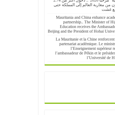
عملية “مرحبا 2026”.. دخول أكثر من 2.74
ن من مغاربة العالم إلى المملكة حتى
ع غشت
Mauritania and China enhance acad
partnership.. The Minister of H
Education receives the Ambassado
Beijing and the President of Hohai Univer
La Mauritanie et la Chine renforcent
partenariat académique. Le ministr
l’Enseignement supérieur re
l’ambassadeur de Pékin et le préside
l’Université de H