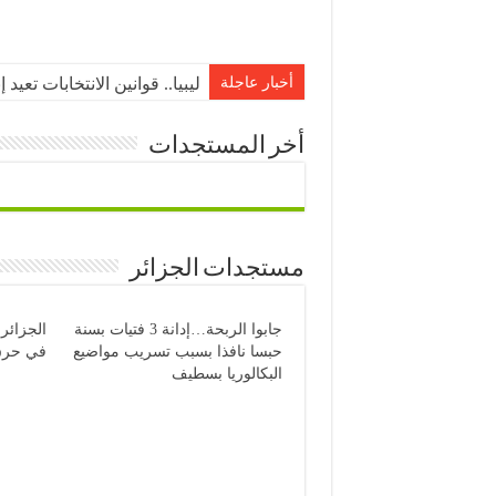
أخبار عاجلة
ليبيا.. قوانين الانتخابات تعي
أخر المستجدات
مستجدات الجزائر
جابوا الربحة…إدانة 3 فتيات بسنة
الجزائر
حبسا نافذا بسبب تسريب مواضيع
في حرق ا
البكالوريا بسطيف