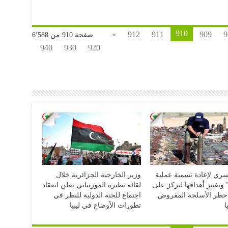
910
»
912
911
909
9
صفحة 910 من 6٬588
940
930
920
سري لإعادة تسمية عملية
وزير الخارجية الجزائرية خلال
 وتغيير أهدافها لتركز على
لقائه نظيره الموريتاني يعلن انعقاد
حظر الأسلحة المفروض
اجتماع للجنة الدولية للنظر في
ا
تطورات الأوضاع في ليبيا