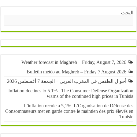
ث
البحث
حوال الطقس في المغرب العربي – الجمعة 7 أغسطس 2026
Inflation declines to 5.1%.. The Consumer Defense Organiza
warns of the continued high prices in Tu
L’inflation recule à 5,1%. L’Organisation de Défens
Consommateurs met en garde contre le maintien des prix élevé
Tun