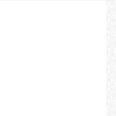
20
أبريل
و
الطوارئ
إلى
أجل
غير
مسمى