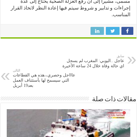
ى، مشيراً إلى أن رفع العزلة الصحية يحتاج إلى عدة
اءات و تدابير و شروط سيتم فيها إعادة النظر لاتخاذ القرار
ناسب.
سابق
عاجل ..اليوبي: المغرب لم يسجل
اي حالة وفاة خلال 24 ساعة الأخيرة
التالى
عاااجل وحصري،،هذه هي القطاعات
التي سيسمح لها بآستئناف العمل
بعد19 أبريل
ات ذات صلة