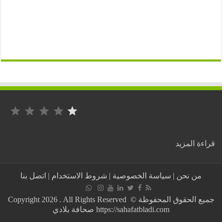
التصنيف: 1 من أصل 5.
:
ة المزيد
عاجل//
وزير
الصحة
من نحن
|
سياسة الخصوصية
|
شروط الاستخدام
|
اتصل بنا
المغربية:
العزلة
الصحية
جميع الحقوق المحفوظة © Copyright 2026 . All Rights Reserved
تنتهي
https://sahafatbladi.com صحافة بلادي
في