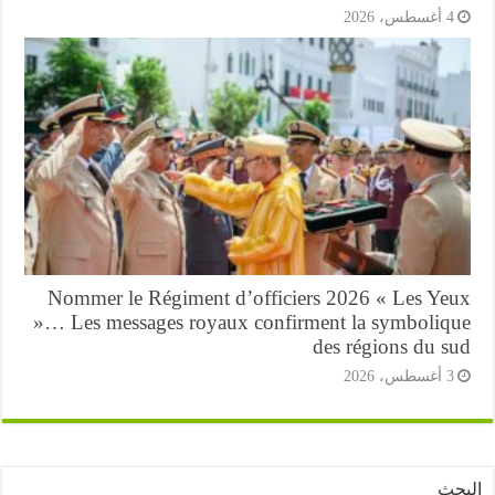
أغسطس، 2026
Nommer le Régiment d’officiers 2026 « Les Ye
»… Les messages royaux confirment la symboliq
des régions du s
أغسطس، 2026
ث