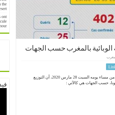
n the
sert
s ont
cule
mour
 الوبائية بالمغرب حسب الجهات
مغرب
Lin
كشفت وزراة الصحة المغربية قبل قليل من مساء يومه السبت 28 مارس 2020، أن التوزيع
نا، حسب الجهات هي كالآتي :
فيد