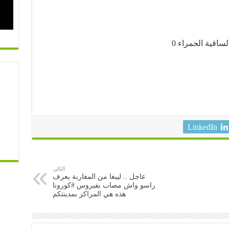
LinkedIn
التالى
عاجل .. ليبغا من المغاربة يعرف
راسو واش مصاب بفيروس #كورونا
هذه هي المراكز بمدينتكم