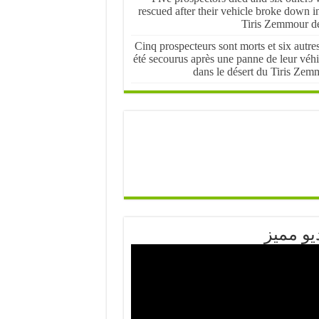
rescued after their vehicle broke down i
Tiris Zemmour de
Cinq prospecteurs sont morts et six autre
été secourus après une panne de leur véhi
dans le désert du Tiris Zem
يو مميز