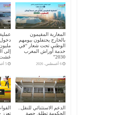
المغاربة المقيمون
بالخارج يحتفلون بيومهم
الوطني تحت شعار “في
مليون 
خدمة أوراش المغرب
إلى ا
2030”
غشت
6 أغسطس، 2026
5 أغسطس، 2026
الدعم الاستثنائي للنقل..
القوا
الحكومة تطلق حصة
تعزز ج