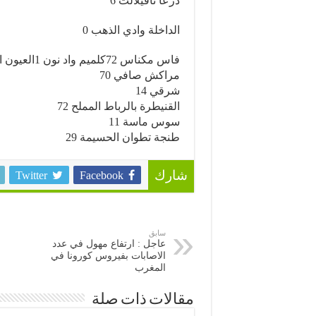
درعا تافيلالت 6
الداخلة وادي الذهب 0
فاس مكناس 72كلميم واد نون 1العيون الساقية الحمراء 0
مراكش صافي 70
شرقي 14
القنيطرة بالرباط المملح 72
سوس ماسة 11
طنجة تطوان الحسيمة 29
Twitter
Facebook
شارك
سابق
عاجل : ارتفاع مهول في عدد
الاصابات بفيروس كورونا في
المغرب
مقالات ذات صلة