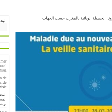
ا: الحصيلة الوبائية بالمغرب حسب الجهات
البح
umer
nued
nisia
on de
arde
nisie
المس
تون
 were