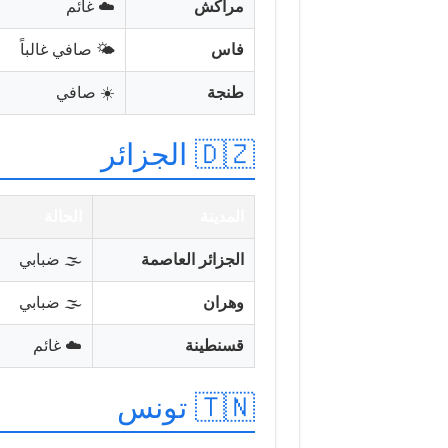
مراكش
☁️ غائم
فاس
🌤️ صافي غالباً
طنجة
☀️ صافي
🇩🇿 الجزائر
المدينة
الحالة
الجزائر العاصمة
🌫️ ضبابي
وهران
🌫️ ضبابي
قسنطينة
☁️ غائم
🇹🇳 تونس