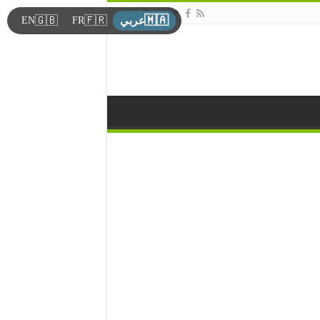
🇲🇦
🇬🇧
🇫🇷
EN
FR
عربي