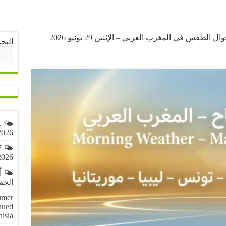
ال الطقس في المغرب العربي – الإثنين 29 يونيو 2026
البح
,
2026
7
2026
🌤️ 
الجمعة 7 أ
umer
nued
nisia