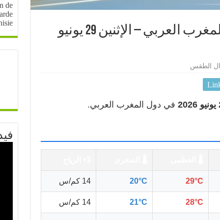
on de
arde
nisie
🌤️ أحوال الطقس في المغرب العربي – الإثنين 29 يونيو
ال الطقس
Lin
في دول المغرب العربي.
فيد
🌡️ العظمى
🌡️ الصغرى
💨 الرياح
29°C
20°C
14 كم/س
28°C
21°C
14 كم/س