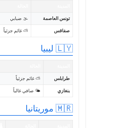
المدينة
الحالة
تونس العاصمة
🌫️ ضبابي
صفاقس
⛅ غائم جزئياً
🇱🇾 ليبيا
المدينة
الحالة
طرابلس
⛅ غائم جزئياً
بنغازي
🌤️ صافي غالباً
🇲🇷 موريتانيا
المدينة
الحالة
🌡