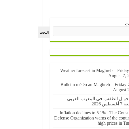
ث
البحث
🌤️ Weather forecast in Maghreb – Friday
August 7, 
🌤️ Bulletin météo au Maghreb – Friday 
August 
أحوال الطقس في المغرب العربي –
غسطس 2026
Inflation declines to 5.1%.. The Cons
Defense Organization warns of the conti
high prices in Tu