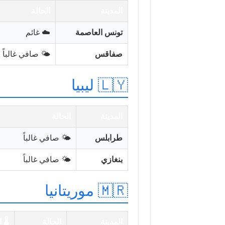
المدينة
الحالة
تونس العاصمة
☁️ غائم
صفاقس
🌤️ صافي غالباً
🇱🇾 ليبيا
المدينة
الحالة
طرابلس
🌤️ صافي غالباً
بنغازي
🌤️ صافي غالباً
🇲🇷 موريتانيا
المدينة
الحالة
🌡️