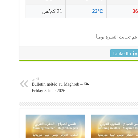
36
23°C
21 كم/س
يتم تحديث النشرة يومياً
LinkedIn
التالى
🌤️ Bulletin météo au Maghreb –
Friday 5 June 2026