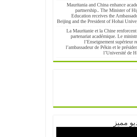
Mauritania and China enhance acad
partnership.. The Minister of H
Education receives the Ambassado
Beijing and the President of Hohai Univer
La Mauritanie et la Chine renforcent
partenariat académique. Le ministr
l’Enseignement supérieur re
l’ambassadeur de Pékin et le préside
l’Université de H
يو مميز