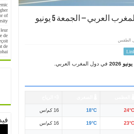
emic
igher
r of
🌤️ أحوال الطقس في المغرب العربي – الجمعة 5 يونيو
sity
 leur
e de
ل الطقس
çoit
nt de
ohai
Lin
في دول المغرب العربي.
️ العظمى
🌡️ الصغرى
💨 الرياح
24°
18°C
16 كم/س
فيد
23°
19°C
16 كم/س