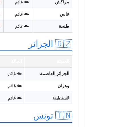
مراكش
☁️ غائم
C
فاس
☁️ غائم
C
طنجة
☁️ غائم
C
🇩🇿 الجزائر
المدينة
الحالة
الجزائر العاصمة
☁️ غائم
وهران
☁️ غائم
قسنطينة
☁️ غائم
🇹🇳 تونس