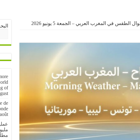
ال الطقس في المغرب العربي – الجمعة 5 يونيو 2026
البح
more
orld
g of
gust
e de
onde
août
مليو
مطل