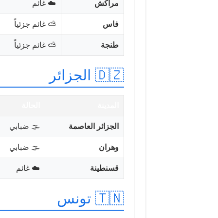
مراكش
☁️ غائم
فاس
⛅ غائم جزئياً
طنجة
⛅ غائم جزئياً
🇩🇿 الجزائر
المدينة
الحالة
الجزائر العاصمة
🌫️ ضبابي
وهران
🌫️ ضبابي
قسنطينة
☁️ غائم
🇹🇳 تونس