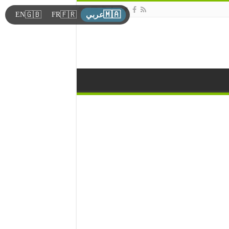
🇲🇦
🇬🇧
🇫🇷
EN
FR
عربي