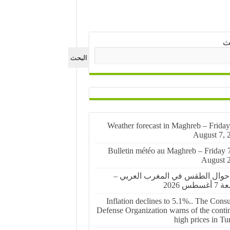
ث
البحث
🌤️ Weather forecast in Maghreb – Friday
August 7, 
🌤️ Bulletin météo au Maghreb – Friday 
August 
أحوال الطقس في المغرب العربي –
غسطس 2026
Inflation declines to 5.1%.. The Cons
Defense Organization warns of the conti
high prices in Tu