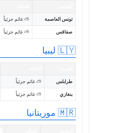
المدينة
الحالة
تونس العاصمة
⛅ غائم جزئياً
صفاقس
⛅ غائم جزئياً
🇱🇾 ليبيا
المدينة
الحالة
طرابلس
⛅ غائم جزئياً
بنغازي
⛅ غائم جزئياً
🇲🇷 موريتانيا
المدينة
الحالة
🌡