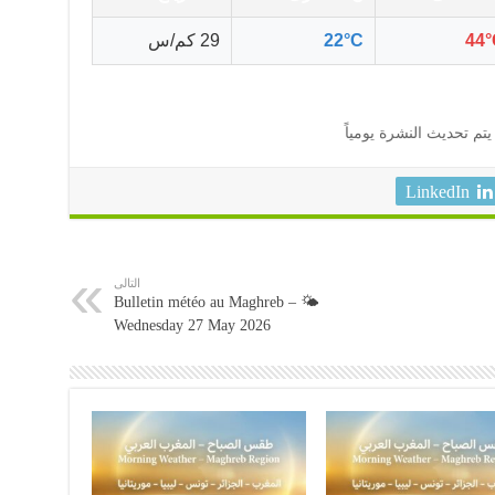
44°
22°C
29 كم/س
يتم تحديث النشرة يومياً
LinkedIn
التالى
🌤️ Bulletin météo au Maghreb –
Wednesday 27 May 2026