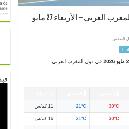
on de
arde
nisie
🌤️ أحوال الطقس في المغرب العربي – الأربعاء 27 مايو
ل الطقس
Lin
في دول المغرب العربي.
فيد
🌡️ العظمى
🌡️ الصغرى
💨 الرياح
30°C
21°C
11 كم/س
30°C
21°C
16 كم/س