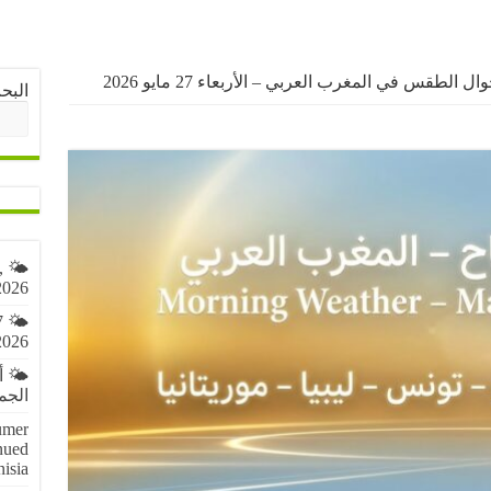
ال الطقس في المغرب العربي – الأربعاء 27 مايو 2026
البح
,
2026
7
2026
🌤️ 
الجمعة 7 أ
umer
nued
nisia