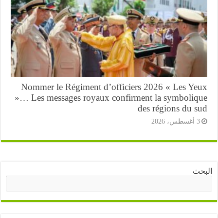
Nommer le Régiment d’officiers 2026 « Les Ye
»… Les messages royaux confirment la symboliq
des régions du s
أغسطس، 2026
ث
البحث