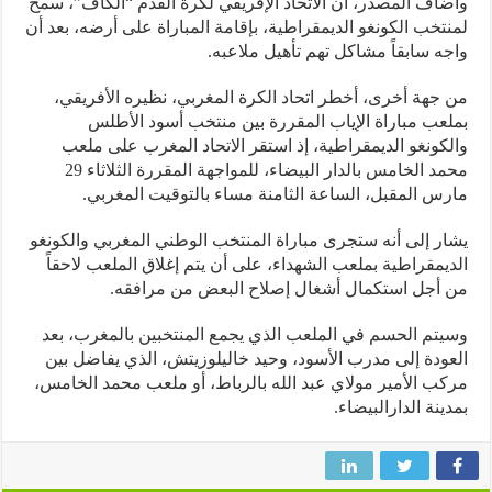
اف المصدر، أن الاتحاد الإفريقي لكرة القدم “الكاف”، سمح
تخب الكونغو الديمقراطية، بإقامة المباراة على أرضه، بعد أن
ه سابقاً مشاكل تهم تأهيل ملاعبه.
جهة أخرى، أخطر اتحاد الكرة المغربي، نظيره الأفريقي،
عب مباراة الإياب المقررة بين منتخب أسود الأطلس
كونغو الديمقراطية، إذ استقر الاتحاد المغرب على ملعب
محمد الخامس بالدار البيضاء، للمواجهة المقررة الثلاثاء 29
س المقبل، الساعة الثامنة مساء بالتوقيت المغربي.
ر إلى أنه ستجرى مباراة المنتخب الوطني المغربي والكونغو
يمقراطية بملعب الشهداء، على أن يتم إغلاق الملعب لاحقاً
أجل استكمال أشغال إصلاح البعض من مرافقه.
تم الحسم في الملعب الذي يجمع المنتخبين بالمغرب، بعد
ودة إلى مدرب الأسود، وحيد خاليلوزيتش، الذي يفاضل بين
ب الأمير مولاي عبد الله بالرباط، أو ملعب محمد الخامس،
ينة الدارالبيضاء.