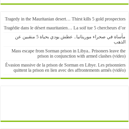
Tragedy in the Mauritanian desert… Thirst kills 5 gold prospe
Tragédie dans le désert mauritanien… La soif tue 5 chercheurs
مأساة في صحراء موريتانيا.. عطش يودي بحياة 5 منقبين عن
ب
Mass escape from Sorman prison in Libya.. Prisoners leave
prison in conjunction with armed clashes (v
Évasion massive de la prison de Sorman en Libye. Les prisonn
quittent la prison en lien avec des affrontements armés (v