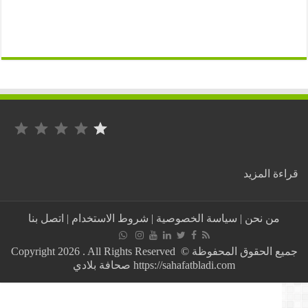
التصنيف: 1 من أصل 5.
:
ة المزيد
بشكل
رسمي…
تحديد
من نحن
|
سياسة الخصوصية
|
شروط الاستخدام
|
اتصل بنا
موعد
ذهاب
وإياب
جميع الحقوق المحفوظة © Copyright 2026 . All Rights Reserved
مباراة
https://sahafatbladi.com صحافة بلادي
المغرب
والكونغو
وهذه