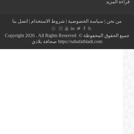
:
ة المزيد
شااااهد
كيف
تضامن
من نحن
|
سياسة الخصوصية
|
شروط الاستخدام
|
اتصل بنا
فنانون
مغاربة
مع
جميع الحقوق المحفوظة © Copyright 2026 . All Rights Reserved
الطفل
https://sahafatbladi.com صحافة بلادي
ريان
المتواجد
داخل
بئر
بدوار
إغران
بشفشاون