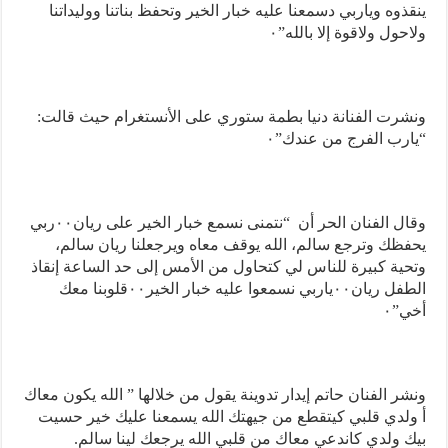
ذوه وياربي دسمعنا عليه خبار الخير وتحفظ بناتنا ووليداتنا
حول ولاقوة إلا بالله”٠
رت الفنانة دنيا بطمة ستوري على الأنستغرام حيث قالت:
رب الفرج من عندك”٠
وقال الفنان الحر أن “نتمنى نسمع خبار الخير على ريان٠٠ربي
ظك وترجع سالم، الله يوقف معاه ويرجعلنا ريان سالم،
ية كبيرة للناس لي كتحاول من الأمس إلى حد الساعة إنقاذ
الطفل ريان٠٠ياربي نسمعوا عليه خبار الخير٠٠قلوبنا معك
”٠
ر الفنان حاتم إيدار تدوينة يقول من خلالها ” الله يكون معاك
لدي قلبي كيتقطع من جيهتك الله يسمعنا عليك خير حسيت
 ولدي كاندعي معاك من قلبي الله يرجعك لينا سالم.