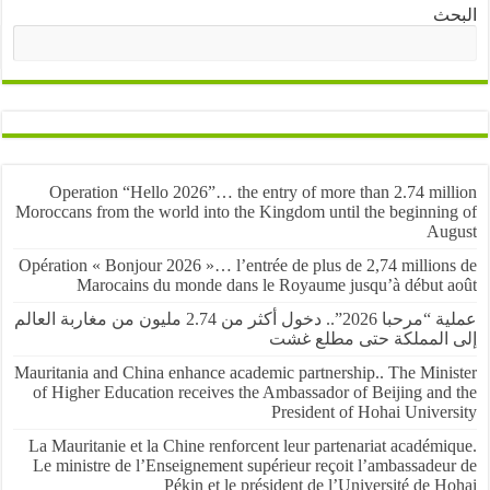
ث
البحث
Operation “Hello 2026”… the entry of more than 2.74 mil
Moroccans from the world into the Kingdom until the beginnin
Au
Opération « Bonjour 2026 »… l’entrée de plus de 2,74 million
Marocains du monde dans le Royaume jusqu’à début 
عملية “مرحبا 2026”.. دخول أكثر من 2.74 مليون من مغاربة العالم
المملكة حتى مطلع غشت
Mauritania and China enhance academic partnership.. The Mini
of Higher Education receives the Ambassador of Beijing and
President of Hohai Univer
La Mauritanie et la Chine renforcent leur partenariat académ
Le ministre de l’Enseignement supérieur reçoit l’ambassadeu
Pékin et le président de l’Université de 