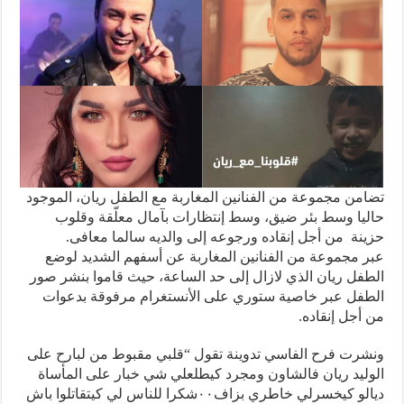
من مجموعة من الفنانين المغاربة مع الطفل ريان، الموجود
يا وسط بئر ضيق، وسط إنتظارات بآمال معلّقة وقلوب
نة من أجل إنقاده ورجوعه إلى والديه سالما معافى.
 مجموعة من الفنانين المغاربة عن أسفهم الشديد لوضع
فل ريان الذي لازال إلى حد الساعة، حيث قاموا بنشر صور
فل عبر خاصية ستوري على الأنستغرام مرفوقة بدعوات
أجل إنقاده.
رت فرح الفاسي تدوينة تقول “قلبي مقبوط من لبارح على
ليد ريان فالشاون ومجرد كيطلعلي شي خبار على المأساة
ديالو كيخسرلي خاطري بزاف٠٠شكرا للناس لي كيتقاتلوا باش