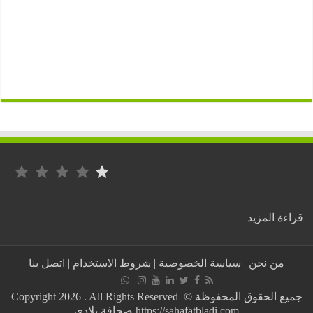
التصنيف: 1 من أصل 5.
:
ة المزيد
“تعرضنا
للكثير
من
من نحن
|
سياسة الخصوصية
|
شروط الاستخدام
|
اتصل بنا
الاستفزازات
و
التهديدات”…
جميع الحقوق المحفوظة © Copyright 2026 . All Rights Reserved
هذا
https://sahafatbladi.com صحافة بلادي