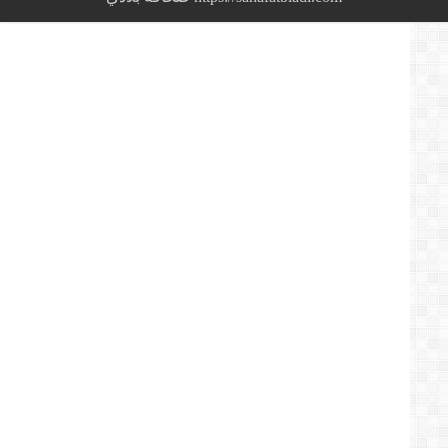
ما
قاله
وحيد
خاليلوزيتش
في
الندوة
الصحفية