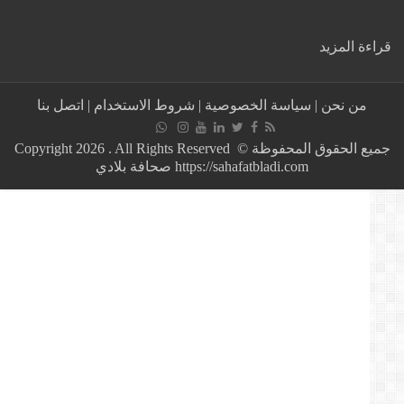
:
ة المزيد
المغرب-
وزارة
الصّحة
من نحن
|
سياسة الخصوصية
|
شروط الاستخدام
|
اتصل بنا
تتخلى
عن
مراكـز
جميع الحقوق المحفوظة © Copyright 2026 . All Rights Reserved
التلقيح
https://sahafatbladi.com صحافة بلادي
وتوقف
الإشتغال
بها