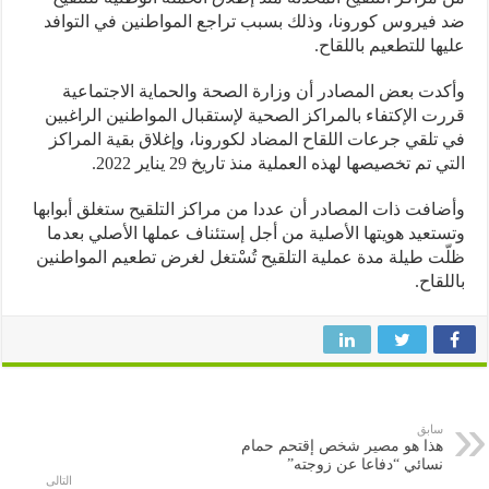
فيروس كورونا، وذلك بسبب تراجع المواطنين في التوافد
ها للتطعيم باللقاح.
دت بعض المصادر أن وزارة الصحة والحماية الاجتماعية
ت الإكتفاء بالمراكز الصحية لإستقبال المواطنين الراغبين
تلقي جرعات اللقاح المضاد لكورونا، وإغلاق بقية المراكز
 تم تخصيصها لهذه العملية منذ تاريخ 29 يناير 2022.
افت ذات المصادر أن عددا من مراكز التلقيح ستغلق أبوابها
تعيد هويتها الأصلية من أجل إستئناف عملها الأصلي بعدما
ت طيلة مدة عملية التلقيح تُسْتغل لغرض تطعيم المواطنين
لقاح.
سابق
هذا هو مصير شخص إقتحم حمام
نسائي “دفاعا عن زوجته”
التالى