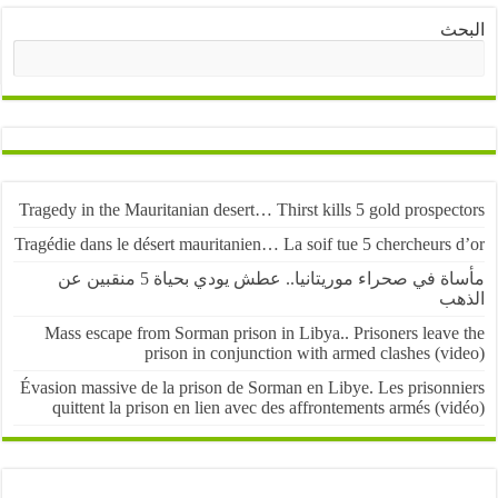
ث
البحث
Tragedy in the Mauritanian desert… Thirst kills 5 gold prospe
Tragédie dans le désert mauritanien… La soif tue 5 chercheurs
مأساة في صحراء موريتانيا.. عطش يودي بحياة 5 منقبين عن
ب
Mass escape from Sorman prison in Libya.. Prisoners leave
prison in conjunction with armed clashes (v
Évasion massive de la prison de Sorman en Libye. Les prisonn
quittent la prison en lien avec des affrontements armés (v