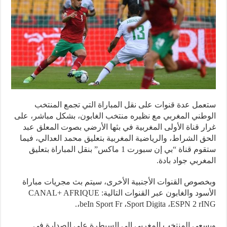
مل عدة قنوات على نقل المباراة التي تجمع المنتخب
طني المغربي مع نظيره منتخب الغابون، بشكل مباشر، على
ر قناة الأولى المغربية في بثها الأرضي بصوت المعلق عبد
ق الشراط، والرياضية المغربية بتعليق محمد العدالي، فيما
ستقوم قناة “بي إن سبورت 1 ماكس” بنقل المباراة بتعليق
غربي جواد بادة.
صوص القنوات الأجنبية الأخرى، سيتم بث مجريات مباراة
الأسود والغابون عبر القنوات التالية: CANAL+ AFRIQUE
،beIn Sport Fr ،Sport Digita ،ESPN 2 rI
عى المنتخب المغربي إلى السيطرة على الصدارة في