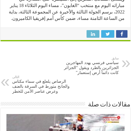
مباراته اليوم مع منتخب “الغابون”، مساء اليوم الثلاثاء 18 يناير
2022، برسم الجولة الثالثة والأخيرة عن المجموعة الثالثة، بداية
الساعة الثامنة مساء، ضمن كأس أمم إفريقيا الكاميرون.
سابق
سياسي فرنسي يهدد المهاجرين
الجزائرين بالطرد ويقول “الجزائر
كانت دائماً أرض إستعمار”
التالى
الرصاص يلعلع في سماء مكناس
والجانح متورط في السرقة بالعنف
وعرض عناصر الأمن للخطر
ات ذات صلة