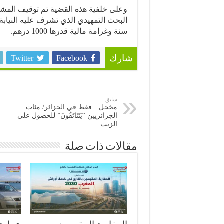
وعلى خلفية هذه القضية تم توقيف المشت
البحث التمهيدي الذي تشرف عليه النياب
سنة وغرامة مالية قدرها 1000 درهم.
Twitter
Facebook
شارك
سابق
مخجل…فقط في الجزائر/ مئات
الجزائريين “يَتَنَاتَفُونَ” للحصول على
الزيت
مقالات ذات صلة