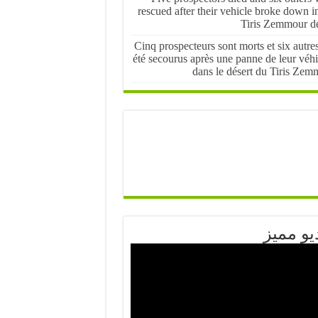
rescued after their vehicle broke down i
Tiris Zemmour de
Cinq prospecteurs sont morts et six autre
été secourus après une panne de leur véhi
dans le désert du Tiris Zem
يو مميز