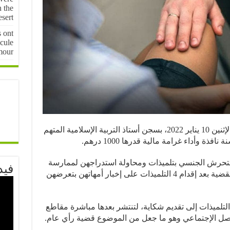
n the
sert
s ont
cule
mour
قررت المحكمة الإبتدائية في بركان يوم الإثنين 10 يناير 2022، بسجن أستاذ التربية الإسلامية المتهم
 وأداء غرامة مالية قدرها 1000 درهم.
التحرش الجنسي بتلميذات ومحاولة استدراجهن لممارسة
فيد
علاقات جنسية معه، حيث تفجرت هذه القضية بعد إقدام 4 التلميذات على إخبار أمهاتهن بتعرضهن
تلميذات إلى تقديم شكاية، لتنتشر بعدها مباشرة مقاطع
اصل الإجتماعي وهو ما جعل من الموضوع قضية رأي عام.