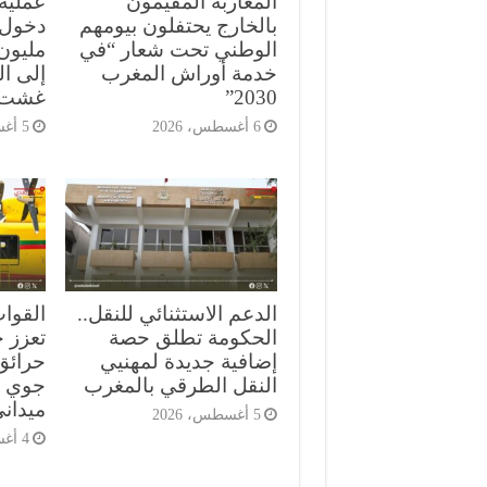
المغاربة المقيمون
بالخارج يحتفلون بيومهم
الوطني تحت شعار “في
مليون 
خدمة أوراش المغرب
إلى ا
2030”
غشت
6 أغسطس، 2026
5 أغسطس، 2026
الدعم الاستثنائي للنقل..
القوا
الحكومة تطلق حصة
تعزز ج
إضافية جديدة لمهنيي
حرائق
النقل الطرقي بالمغرب
جوي م
ميدان
5 أغسطس، 2026
4 أغسطس، 2026