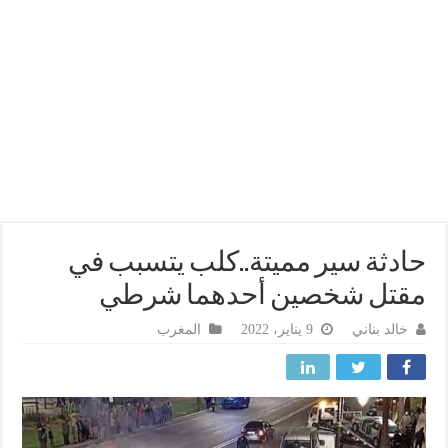
دثة سير مميتة..كلب يتسبب في
تل شخصين أحدهما شرطي
خالد بناني
9 يناير، 2022
المغرب