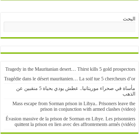
ث
البحث
Tragedy in the Mauritanian desert… Thirst kills 5 gold prospe
Tragédie dans le désert mauritanien… La soif tue 5 chercheurs
مأساة في صحراء موريتانيا.. عطش يودي بحياة 5 منقبين عن
ب
Mass escape from Sorman prison in Libya.. Prisoners leave
prison in conjunction with armed clashes (v
Évasion massive de la prison de Sorman en Libye. Les prisonn
quittent la prison en lien avec des affrontements armés (v