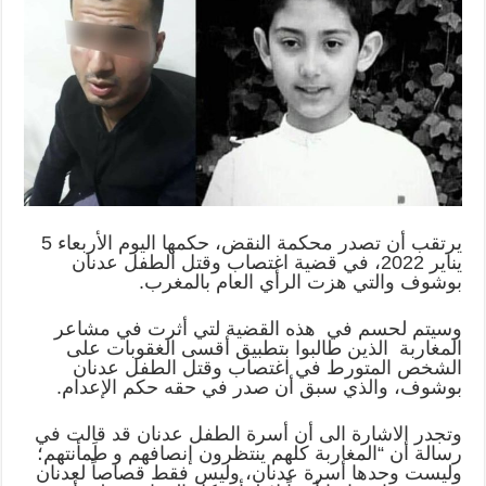
يرتقب أن تصدر محكمة النقض، حكمها اليوم الأربعاء 5
يناير 2022، في قضية اغتصاب وقتل الطفل عدنان
شوف والتي هزت الرأي العام بالمغرب.
يتم لحسم في هذه القضية لتي أثرت في مشاعر
مغاربة الذين طالبوا بتطبيق أقسى الغقوبات على
شخص المتورط في اغتصاب وقتل الطفل عدنان
شوف، والذي سبق أن صدر في حقه حكم الإعدام.
جدر الاشارة الى أن أسرة الطفل عدنان قد قالت في
لة أن “المغاربة كلهم ينتظرون إنصافهم و طَمأنتهم؛
يست وحدها أسرة عدنان، وليس فقط قصاصاً لعدنان