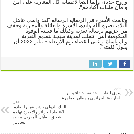
ح عدنان وإنما أيضاً لاطمأنة كل المغاربة على أمن
مان فلذات أكبادهم”.
ابعت الأسرة في الرسالة الرسالة “لقد واسى عاهل
لاد، نصره الله وأيده، الأسرة والعائلة والمغاربة وخفف
 حزنهم برسالة تعزية وكذلك ما فعلته الوفود
كومية التي انتقلت لمدينة طنجة لتقديم التعزية
والمواساة. وعلى القضاء يوم الأربعاء 5 يناير 2022 أن
ل كلمته”.
سابق
سري للغاية…حقيقة اختفاء وزير
الخارجية الجزائري رمطان لعمامرة
التالى
البنك الدولي ينشر تقريرا صادما
لاقتصاد الجزائر والأخيرة تهاجم
شقيق العاهل المغربي محمد
السادس