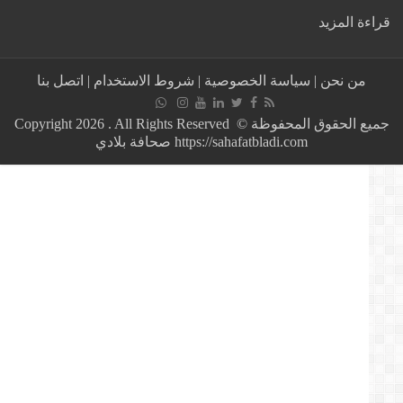
:
ة المزيد
محكمة
النقض
تفصل
من نحن
|
سياسة الخصوصية
|
شروط الاستخدام
|
اتصل بنا
اليوم
في
قضية
جميع الحقوق المحفوظة © Copyright 2026 . All Rights Reserved
اغتصاب
https://sahafatbladi.com صحافة بلادي
وقتل
الطفل
عدنان
بوشوف