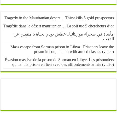
Tragedy in the Mauritanian desert… Thirst kills 5 gold prospe
Tragédie dans le désert mauritanien… La soif tue 5 chercheurs
مأساة في صحراء موريتانيا.. عطش يودي بحياة 5 منقبين عن
ب
Mass escape from Sorman prison in Libya.. Prisoners leave
prison in conjunction with armed clashes (v
Évasion massive de la prison de Sorman en Libye. Les prisonn
quittent la prison en lien avec des affrontements armés (v