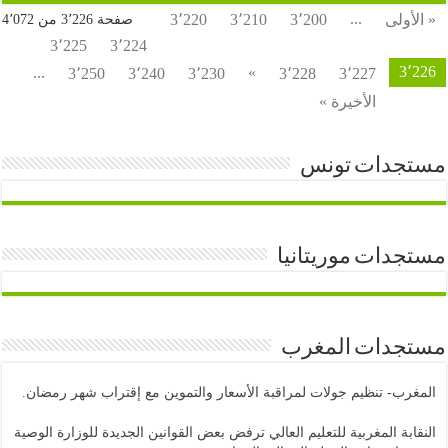
...
ولى
3٬200
3٬210
3٬220
صفحة 3٬226 من 4٬072
3٬225
3٬224
3
...
»
3٬250
3٬240
3٬230
3٬228
3٬227
الأخيرة »
جدات تونس
دات موريتانيا
دات المغرب
ب- تنظيم جولات لمراقبة الأسعار والتموين مع إقتراب شهر رمضان.
بة المغربية للتعليم العالي ترفض بعض القوانين الجديدة للوزارة الوصية