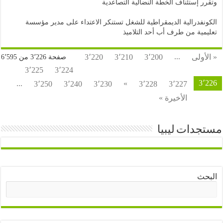
 إستئناف الخطة النضالية التصاعدية
فدرالية الديمقراطية للشغل تستنكر الاعتداء على مدير مؤسسة
ية من طرف أب أحد التلاميذ
...
ولى
3٬200
3٬210
3٬220
صفحة 3٬226 من 6٬595
3٬225
3٬224
3
...
»
3٬250
3٬240
3٬230
3٬228
3٬227
الأخيرة »
دات ليبيا
ث
البحث