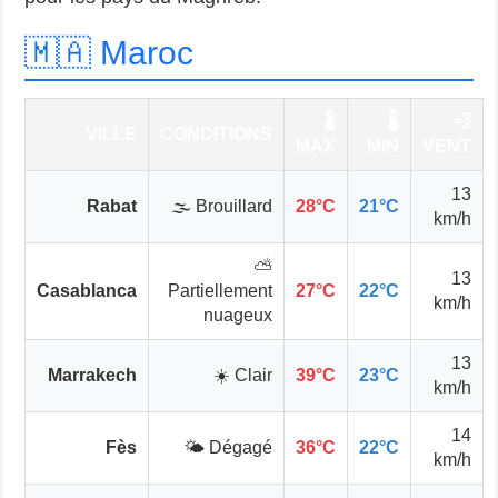
🇲🇦 Maroc
🌡️
🌡️
💨
VILLE
CONDITIONS
MAX
MIN
VENT
13
Rabat
🌫️ Brouillard
28°C
21°C
km/h
⛅
13
Casablanca
Partiellement
27°C
22°C
km/h
nuageux
13
Marrakech
☀️ Clair
39°C
23°C
km/h
14
Fès
🌤️ Dégagé
36°C
22°C
km/h