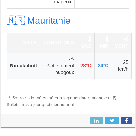
nuageux
🇲🇷 Mauritanie
🌡️
🌡️
💨
VILLE
CONDITIONS
MAX
MIN
VENT
⛅
25
Nouakchott
Partiellement
28°C
24°C
km/h
nuageux
📍 Source : données météorologiques internationales | ⏰
Bulletin mis à jour quotidiennement