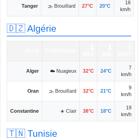
18
Tanger
🌫️ Brouillard
27°C
20°C
km/h
🇩🇿 Algérie
🌡️
🌡️
💨
VILLE
CONDITIONS
MAX
MIN
VENT
7
Alger
☁️ Nuageux
32°C
24°C
km/h
9
Oran
🌫️ Brouillard
32°C
21°C
km/h
19
Constantine
☀️ Clair
38°C
18°C
km/h
🇹🇳 Tunisie