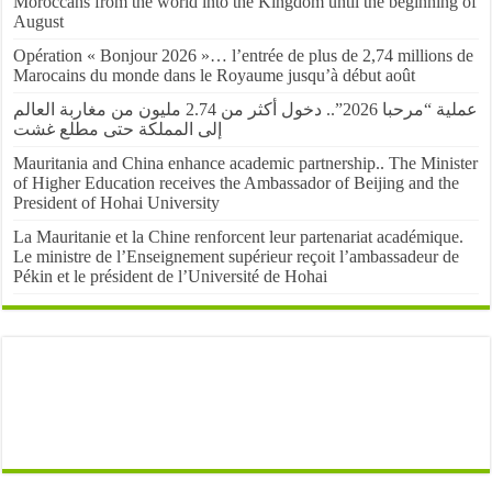
Moroccans from the world into the Kingdom until the beginning of
August
Opération « Bonjour 2026 »… l’entrée de plus de 2,74 millions de
Marocains du monde dans le Royaume jusqu’à début août
عملية “مرحبا 2026”.. دخول أكثر من 2.74 مليون من مغاربة العالم
إلى المملكة حتى مطلع غشت
Mauritania and China enhance academic partnership.. The Minister
of Higher Education receives the Ambassador of Beijing and the
President of Hohai University
La Mauritanie et la Chine renforcent leur partenariat académique.
Le ministre de l’Enseignement supérieur reçoit l’ambassadeur de
Pékin et le président de l’Université de Hohai