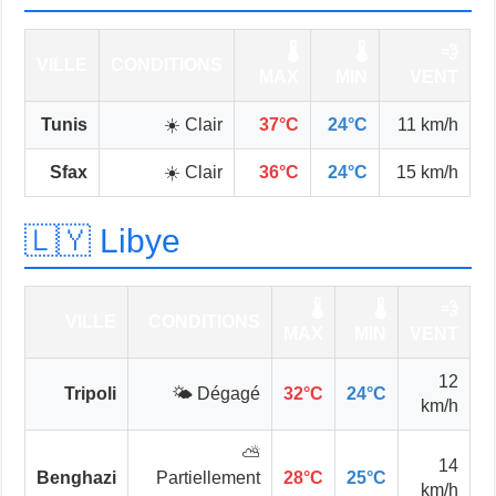
🌡️
🌡️
💨
VILLE
CONDITIONS
MAX
MIN
VENT
Tunis
☀️ Clair
37°C
24°C
11 km/h
Sfax
☀️ Clair
36°C
24°C
15 km/h
🇱🇾 Libye
🌡️
🌡️
💨
VILLE
CONDITIONS
MAX
MIN
VENT
12
Tripoli
🌤️ Dégagé
32°C
24°C
km/h
⛅
14
Benghazi
Partiellement
28°C
25°C
km/h