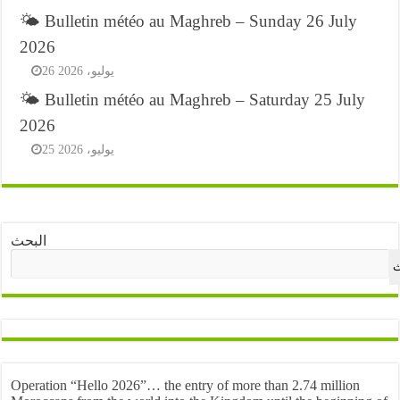
🌤️ Bulletin météo au Maghreb – Sunday 26 July
2026
26 يوليو، 2026
🌤️ Bulletin météo au Maghreb – Saturday 25 July
2026
25 يوليو، 2026
البحث
ث
Operation “Hello 2026”… the entry of more than 2.74 million