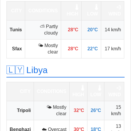
🌡️
🌡️
💨
CITY
CONDITIONS
HIGH
LOW
WIND
⛅ Partly
Tunis
28°C
20°C
14 km/h
cloudy
🌤️ Mostly
Sfax
28°C
22°C
17 km/h
clear
🇱🇾 Libya
🌡️
🌡️
💨
CITY
CONDITIONS
HIGH
LOW
WIND
🌤️ Mostly
15
Tripoli
32°C
26°C
clear
km/h
13
Benghazi
☁️ Overcast
30°C
18°C