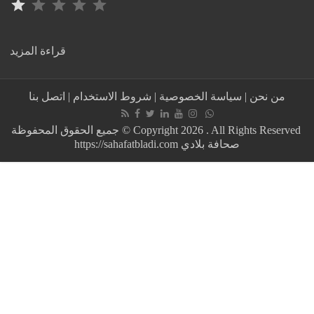
:
قراءة المزيد
🌤️
Weather
forecast
اتصل بنا
|
شروط الاستخدام
|
سياسة الخصوصية
|
من نحن
in
Maghreb
جميع الحقوق المحفوظة © Copyright 2026 . All Rights Reserved
–
Thursday,
https://sahafatbladi.com صحافة بلادي
June
4,
2026