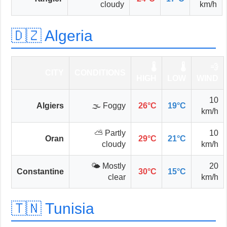
cloudy
km/h
🇩🇿 Algeria
🌡️
🌡️
💨
CITY
CONDITIONS
HIGH
LOW
WIND
10
Algiers
🌫️ Foggy
26°C
19°C
km/h
⛅ Partly
10
Oran
29°C
21°C
cloudy
km/h
🌤️ Mostly
20
Constantine
30°C
15°C
clear
km/h
🇹🇳 Tunisia