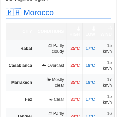
🇲🇦 Morocco
🌡️
🌡️
💨
CITY
CONDITIONS
HIGH
LOW
WIND
⛅ Partly
15
Rabat
25°C
17°C
cloudy
km/h
15
Casablanca
☁️ Overcast
25°C
19°C
km/h
🌤️ Mostly
17
Marrakech
35°C
19°C
clear
km/h
15
Fez
☀️ Clear
31°C
17°C
km/h
⛅ Partly
16
Tangier
24°C
17°C