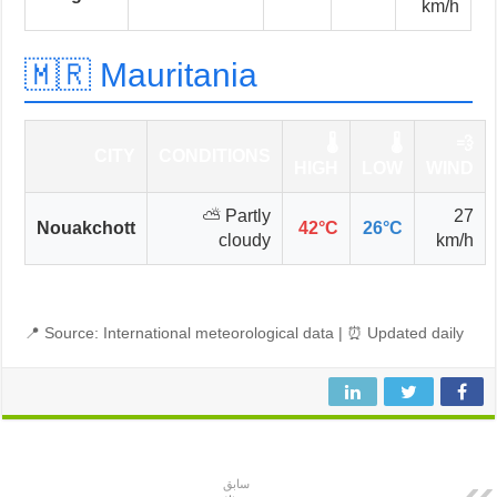
km/h
🇲🇷 Mauritania
🌡️
🌡️
💨
CITY
CONDITIONS
HIGH
LOW
WIND
⛅ Partly
27
Nouakchott
42°C
26°C
cloudy
km/h
📍 Source: International meteorological data | ⏰ Updated daily
سابق