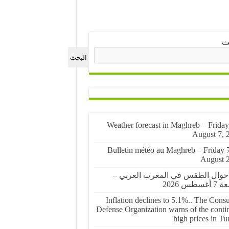
ث
البحث
🌤️ Weather forecast in Maghreb – Friday
August 7, 
🌤️ Bulletin météo au Maghreb – Friday 
August 
أحوال الطقس في المغرب العربي –
غسطس 2026
Inflation declines to 5.1%.. The Cons
Defense Organization warns of the conti
high prices in Tu