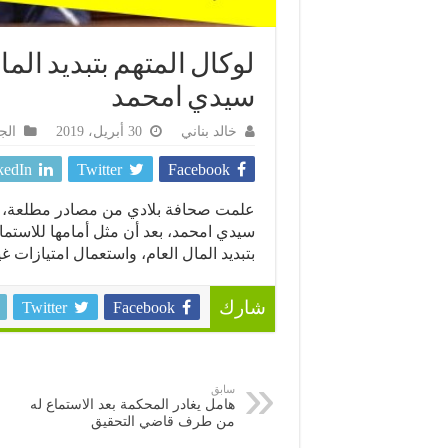
لوكال المتهم بتبديد الما
سيدي امحمد
خالد بناني
30 أبريل، 2019
الج
kedIn
Twitter
Facebook
علمت صحافة بلادي من مصادر مطلعة، أن 
سيدي امحمد، بعد أن مثل أمامها للاستم
بتبديد المال العام، واستعمال امتيازات 
Twitter
Facebook
شارك
سابق
هامل يغادر المحكمة بعد الاستماع له
من طرف قاضي التحقيق