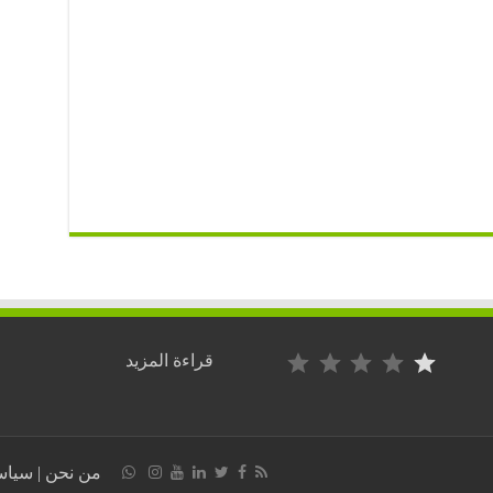
التصنيف: 1 من أصل 5.
:
قراءة المزيد
لوكال
المتهم
بتبديد
المال
العام
من نحن
|
سياس
بالجزائر