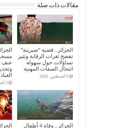
مقالات ذات صلة
الجزائر.. قضية “صبرينة”
الجزائ
تفضح ثغرات الرقابة وتثير
مسجد
تساؤلات حول سهولة
عنف ع
انتحال الصفات المهنية
وتحدي
العباد
6 أغسطس، 2026
5 أغسطس، 2026
الجزائر.. وفاة 4 أطفال
الجزا