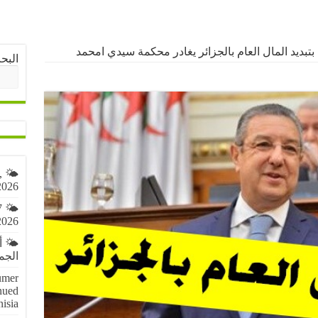
بتبديد المال العام بالجزائر يغادر محكمة سيدي امحمد
البح
,
2026
7
2026
🌤️ 
الجمعة 7 أ
umer
nued
nisia