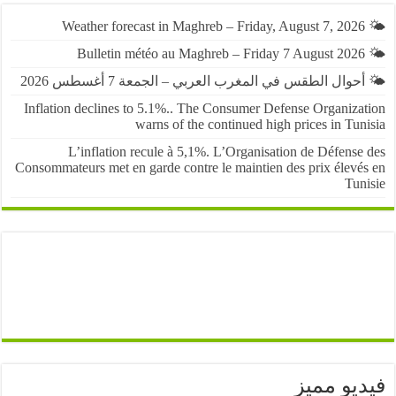
حوال الطقس في المغرب العربي – الجمعة 7 أغسطس 2026
Inflation declines to 5.1%.. The Consumer Defense Organiza
warns of the continued high prices in Tu
L’inflation recule à 5,1%. L’Organisation de Défens
Consommateurs met en garde contre le maintien des prix élevé
Tun
يو مميز