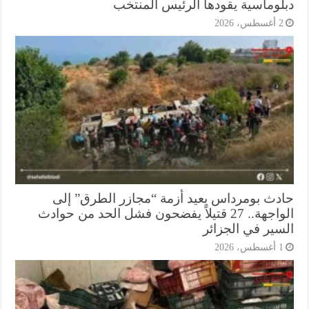
لوماسية يقودها الرئيس المنتخب
أغسطس، 2026
دث بومرداس يعيد أزمة “مجازر الطرق” إلى
الواجهة.. 27 قتيلاً يفضحون فشل الحد من حوادث
سير في الجزائر
أغسطس، 2026