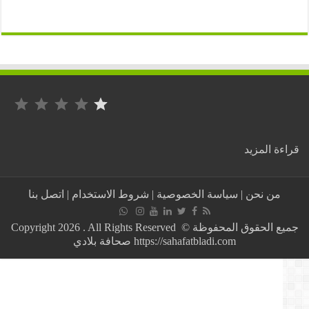
التصنيف: 1 من أصل 5.
:
ة المزيد
هزة
أرضية
تبلغ
من نحن
|
سياسة الخصوصية
|
شروط الاستخدام
|
اتصل بنا
3.0
درجة
تضرب
جميع الحقوق المحفوظة © Copyright 2026 . All Rights Reserved
العاصمة
https://sahafatbladi.com صحافة بلادي
الجزائرية