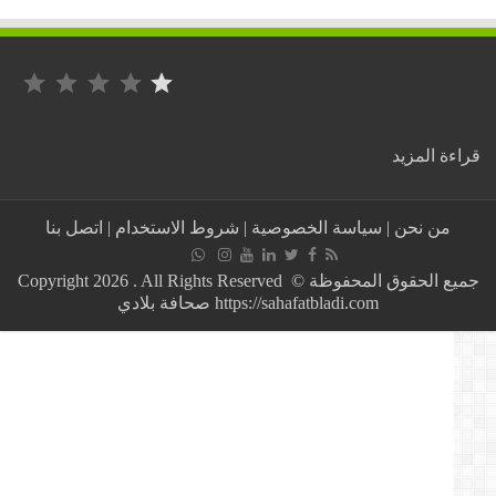
التصنيف: 1 من أصل 5.
:
ة المزيد
فيديو:
المترشح
لرئاسيات
من نحن
|
سياسة الخصوصية
|
شروط الاستخدام
|
اتصل بنا
الجزائر
غاني
مهدي
جميع الحقوق المحفوظة © Copyright 2026 . All Rights Reserved
وسط
https://sahafatbladi.com صحافة بلادي
مسيرة
سطيف