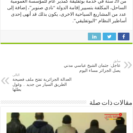
من 20 سنة في خدمة بوتفليقة كمدير عام للمؤسسة العمومية
احل، المكلفة بتسيير إقامة الدولة “نادي صنوبر”، إضافة إلى
 من المشاريع السياحية الاخرى، يكون بذلك قد أنهى إحدى
طير النظام “البوتفليقي”.
سابق
عاجل: جثمان الشيخ عباسي مدني
يصل الجزائر مساء اليوم
التالى
العدالة الجزائرية تفتح ملف فضيحة
الطريق السيار من جديد .. وغول
بطلها
ات ذات صلة