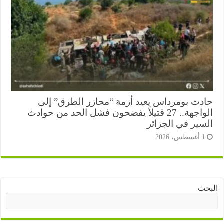
دث بومرداس يعيد أزمة “مجازر الطرق” إلى
الواجهة.. 27 قتيلاً يفضحون فشل الحد من حوادث
سير في الجزائر
أغسطس، 2026
ث
البحث