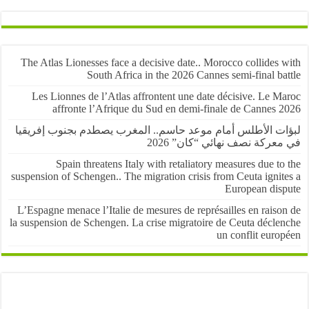
The Atlas Lionesses face a decisive date.. Morocco collides
South Africa in the 2026 Cannes semi-final b
Les Lionnes de l’Atlas affrontent une date décisive. Le 
affronte l’Afrique du Sud en demi-finale de Cannes 
ت الأطلس أمام موعد حاسم.. المغرب يصطدم بجنوب إفريقيا
عركة نصف نهائي “كان” 2026
Spain threatens Italy with retaliatory measures due t
suspension of Schengen.. The migration crisis from Ceuta igni
European dis
L’Espagne menace l’Italie de mesures de représailles en rais
la suspension de Schengen. La crise migratoire de Ceuta décle
un conflit eur