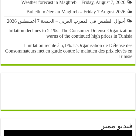
حوال الطقس في المغرب العربي – الجمعة 7 أغسطس 2026
Inflation declines to 5.1%.. The Consumer Defense Organiza
warns of the continued high prices in Tu
L’inflation recule à 5,1%. L’Organisation de Défens
Consommateurs met en garde contre le maintien des prix élevé
Tun
يو مميز