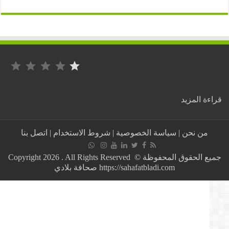
التصنيف: 1 من أصل 5.
:
ة المزيد
عاجل:
بن
صالح
من نحن
|
سياسة الخصوصية
|
شروط الاستخدام
|
اتصل بنا
ينهي
مهام
مدير
جميع الحقوق المحفوظة © Copyright 2026 . All Rights Reserved
عام
https://sahafatbladi.com صحافة بلادي
بمؤسسة
عمومية
بالجزائر