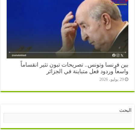
ن فرنسا وتونس.. تصريحات تبون تثير انقساماً
عاً وردود فعل متباينة في الجزائر
2 يوليو، 2026
ث
البحث