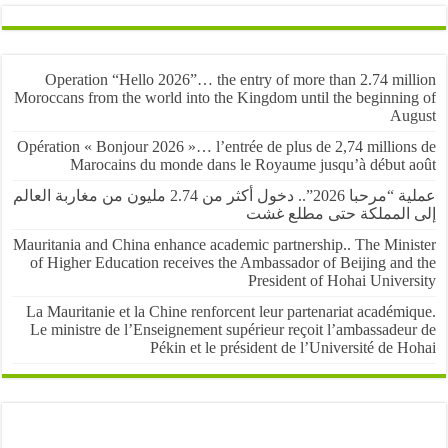
Operation “Hello 2026”… the entry of more than 2.74 mil
Moroccans from the world into the Kingdom until the beginnin
Au
Opération « Bonjour 2026 »… l’entrée de plus de 2,74 million
Marocains du monde dans le Royaume jusqu’à début 
عملية “مرحبا 2026”.. دخول أكثر من 2.74 مليون من مغاربة العالم
المملكة حتى مطلع غشت
Mauritania and China enhance academic partnership.. The Mini
of Higher Education receives the Ambassador of Beijing and
President of Hohai Univer
La Mauritanie et la Chine renforcent leur partenariat académ
Le ministre de l’Enseignement supérieur reçoit l’ambassadeu
Pékin et le président de l’Université de 