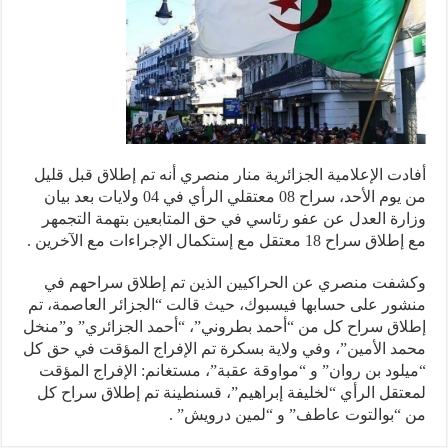
دت الإعلامية الجزائرية منار منصري أنه تم إطلاق قبل قليل
من يوم الأحد، سراح 08 معتقلي الرأي في 04 ولايات بعد بيان
رة العدل عن عفو رئاسي في حق المتابعين بتهمة التجمهر
سراح 18 معتقل مع إستكمال الإجراءات مع الآخرين .
فت منصري عن الحراكيين الذين تم إطلاق سراحهم في
ور على حسابها فيسبوك، حيث قالت “الجزائر العاصمة، تم
اق سراح كل من “أحمد بطروني”، “أحمد الجزائري” و”منخل
د الأمين”، وفي ولاية بسكرة تم الإفراج المؤقت في حق كل
لود بن روان” و “مواوقة عقبة”، مستغانم: الإفراج المؤقت
تقل الرأي “لخليفة إبراهيم”، قسنطينة تم إطلاق سراح كل
“بوالتوت عاطف” و “لمين درويش” .