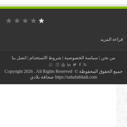
التصنيف: 1 من أصل 5.
:
ة المزيد
عاجل:
إطلاق
سراح
من نحن
|
سياسة الخصوصية
|
شروط الاستخدام
|
اتصل بنا
08
معتقلي
الرأي
جميع الحقوق المحفوظة © Copyright 2026 . All Rights Reserved
بعد
https://sahafatbladi.com صحافة بلادي
عفو
عبد
المجيد
تبون