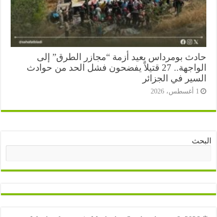
دث بومرداس يعيد أزمة “مجازر الطرق” إلى
الواجهة.. 27 قتيلاً يفضحون فشل الحد من حوادث
سير في الجزائر
أغسطس، 2026
ث
البحث