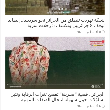
كة تهريب تنطلق من الجزائر نحو سردينيا.. إيطاليا
ريين وتكشف 5 رحلات سرية
أغسطس، 2026
جزائر.. قضية “صبرينة” تفضح ثغرات الرقابة وتثير
اؤلات حول سهولة انتحال الصفات المهنية
أغسطس، 2026