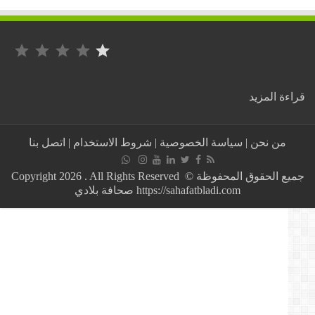
التصنيف: 1 من أصل 5.
:
ة المزيد
الجامعة
العربية
تدعم
من نحن
|
سياسة الخصوصية
|
شروط الاستخدام
|
اتصل بنا
المجلس
العسكري
في
جميع الحقوق المحفوظة © Copyright 2026 . All Rights Reserved
السودان
https://sahafatbladi.com صحافة بلادي
بهذه
الطريقة