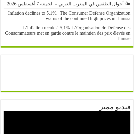
حوال الطقس في المغرب العربي – الجمعة 7 أغسطس 2026
Inflation declines to 5.1%.. The Consumer Defense Organiza
warns of the continued high prices in Tu
L’inflation recule à 5,1%. L’Organisation de Défens
Consommateurs met en garde contre le maintien des prix élevé
Tun
يو مميز