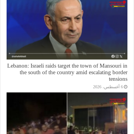
Lebanon: Israeli raids target the town of Mansouri
the south of the country amid escalating bor
tensi
أغسطس، 2026