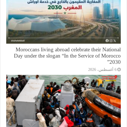
Moroccans living abroad celebrate their Natio
Day under the slogan “In the Service of Moroc
203
أغسطس، 2026