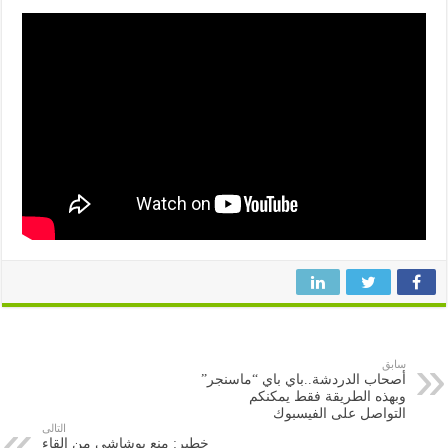
سابق
أصحاب الدردشة..باي باي “ماسنجر”
وبهذه الطريقة فقط يمكنكم
التواصل على الفيسبوك
التالى
خطير: منع بوشاشي من إلقاء