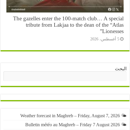
The gazelles enter the 100-match club… A speci
tribute from Lakjaa to the dean of the “At
Lioness
أغسطس، 2026
ث
البحث