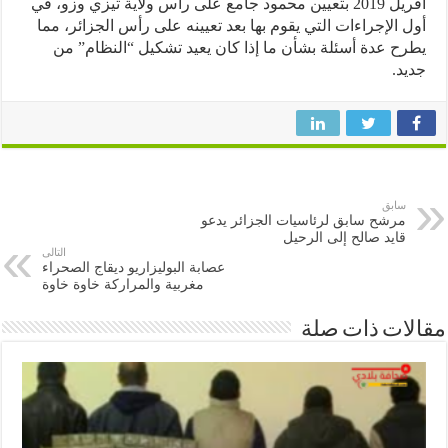
أفريل 2019 بتعيين محمود جامع على رأس ولاية تيزي وزو، في
 الإجراءات التي يقوم بها بعد تعيينه على رأس الجزائر، مما
ح عدة أسئلة بشأن ما إذا كان يعيد تشكيل “النظام” من
د.
سابق
مرشح سابق لرئاسيات الجزائر يدعو
قايد صالح إلى الرحيل
التالى
عصابة البوليزاريو ديقاج الصحراء
مغربية والمراركة خاوة خاوة
ات ذات صلة