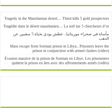
Tragedy in the Mauritanian desert… Thirst kills 5 gold prospe
Tragédie dans le désert mauritanien… La soif tue 5 chercheurs
مأساة في صحراء موريتانيا.. عطش يودي بحياة 5 منقبين عن
ب
Mass escape from Sorman prison in Libya.. Prisoners leave
prison in conjunction with armed clashes (v
Évasion massive de la prison de Sorman en Libye. Les prisonn
quittent la prison en lien avec des affrontements armés (v