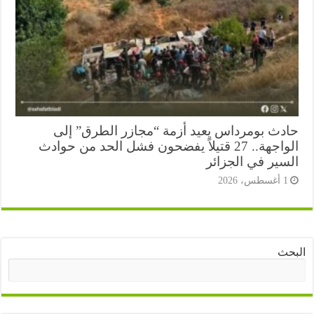
دث بومرداس يعيد أزمة “مجازر الطرق” إلى
الواجهة.. 27 قتيلاً يفضحون فشل الحد من حوادث
سير في الجزائر
أغسطس، 2026
ث
البحث