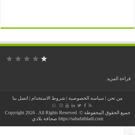
التصنيف: 1 من أصل 5.
:
ة المزيد
بن
صالح
المعين
من نحن
|
سياسة الخصوصية
|
شروط الاستخدام
|
اتصل بنا
قبل
أيام
يعين
جميع الحقوق المحفوظة © Copyright 2026 . All Rights Reserved
والي
https://sahafatbladi.com صحافة بلادي
جديد
على