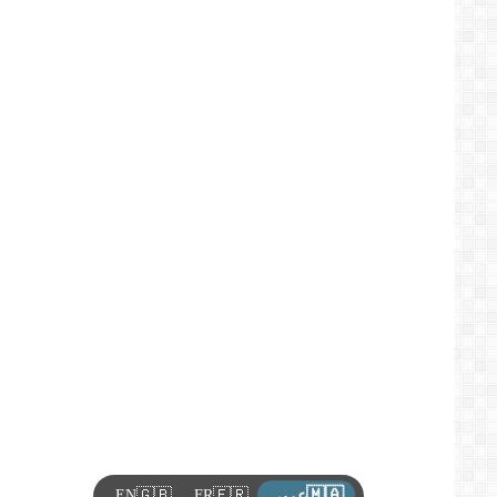
تيزي
وزو
فماذا
يحدث؟
🇲🇦
🇬🇧
🇫🇷
EN
FR
عربي