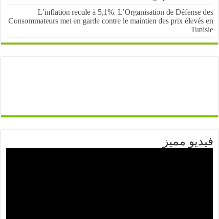
L’inflation recule à 5,1%. L’Organisation de Défens
Consommateurs met en garde contre le maintien des prix élevé
Tun
يو مميز