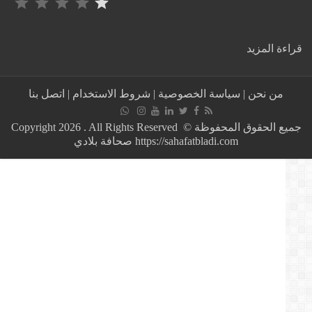
:
ة المزيد
أول
مرة
بمدينة
من نحن
|
سياسة الخصوصية
|
شروط الاستخدام
|
اتصل بنا
الناظور
المغربية..
أطباء
جميع الحقوق المحفوظة © Copyright 2026 . All Rights Reserved
ينجحون
https://sahafatbladi.com صحافة بلادي
في
زراعة
ثدي
امرأة