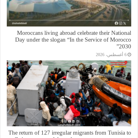
Moroccans living abroad celebrate their Natio
Day under the slogan “In the Service of Moroc
203
أغسطس، 2026
The return of 127 irregular migrants from Tunisia