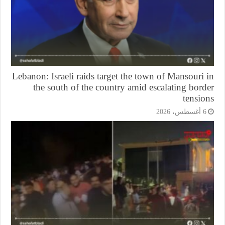
Lebanon: Israeli raids target the town of Mansouri
the south of the country amid escalating bor
tensi
أغسطس، 2026