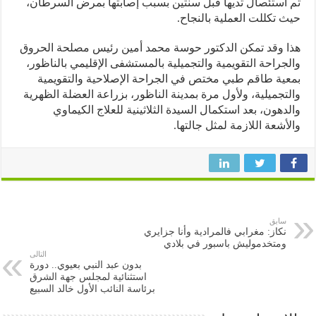
استئصال ثديها قبل سنتين بسبب إصابتها بمرض السرطان،
 تكللت العملية بالنجاح.
 وقد تمكن الدكتور حوسة محمد أمين رئيس مصلحة الحروق
جراحة التقويمية والتجميلية بالمستشفى الإقليمي بالناظور،
ية طاقم طبي مختص في الجراحة الإصلاحية والتقويمية
تجميلية، ولأول مرة بمدينة الناظور، بزراعة العضلة الظهرية
دهون، بعد استكمال السيدة الثلاثينية للعلاج الكيماوي
أشعة اللازمة لمثل جالتها.
سابق
نكاز: مغرابي فالمرادية وأنا جزايري
ومتخدموليش باسبور في بلادي
التالى
بدون عبد النبي بعيوي.. دورة
استثنائية لمجلس جهة الشرق
برئاسة النائب الأول خالد السبيع