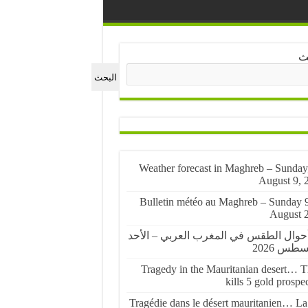
ث
البحث
🌤️ Weather forecast in Maghreb – Sunday
August 9, 
🌤️ Bulletin météo au Maghreb – Sunday 
August 
أحوال الطقس في المغرب العربي – الأحد
Tragedy in the Mauritanian desert… Th
kills 5 gold prospe
Tragédie dans le désert mauritanien… La 