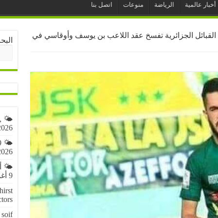
أخبار عالمية
الرياضة
منوعات
اتصل بنا
القبائل الجزائرية تفسخ عقد اللاعب بن يوسف وأوقاسي في
البح
,
2026
9
2026
🌤️ 
9 أغسطس 2026
irst
ctors
soif