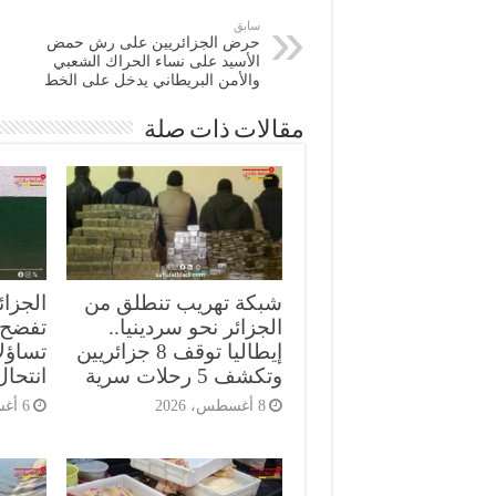
سابق
حرض الجزائريين على رش حمض
الأسيد على نساء الحراك الشعبي
والأمن البريطاني يدخل على الخط
مقالات ذات صلة
شبكة تهريب تنطلق من
الجزائ
الجزائر نحو سردينيا..
تفضح ث
إيطاليا توقف 8 جزائريين
تساؤل
وتكشف 5 رحلات سرية
انتحال
8 أغسطس، 2026
6 أغسطس، 2026