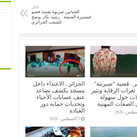
التالى
الشياتين ضربوه بقنينة فعينو
فمسيرة الجمعة.. رشيد نكاز يوضح
للشعب الجزائري
ر.. قضية “صبرينة”
الجزائر.. الاعتداء داخل
غرات الرقابة وتثير
مسجد يكشف تصاعد
ات حول سهولة
عنف عصابات الأحياء
 الصفات المهنية
وتحديات حماية دور
العبادة
5 أغسطس، 2026