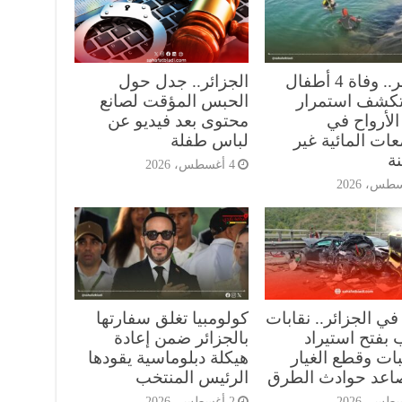
الجزائر.. وفاة 4 أطفال
الجزائر.. جدل حول
 تكشف استمرار
الحبس المؤقت لصانع
الأرواح في
محتوى بعد فيديو عن
ات المائية غير
لباس طفلة
ة
4 أغسطس، 2026
في الجزائر.. نقابات
كولومبيا تغلق سفارتها
 بفتح استيراد
بالجزائر ضمن إعادة
ات وقطع الغيار
هيكلة دبلوماسية يقودها
صاعد حوادث الطرق
الرئيس المنتخب
2 أغسطس، 2026