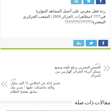
 فعل مغربي على أجمل المشاهد المؤثرة
????
#
مظاهرات_الجزائر
2019 | الشعب الجزائري
عجزة
????????
????????
سابق
الجيش المغربي يرفع تأهبه ويمنع
تسلل أثرياء الجزائر الهاربين من
الحراك
التالى
عندي ادلة عن اختلاس 31 الف مليار
..والله مانسكت عليها ! مدير بنك
سابق يفضح النظام
ات ذات صلة