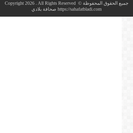
المشاهد
جميع الحقوق المحفوظة © Copyright 2026 . All Rights Reserved
المؤثرة
https://sahafatbladi.com صحافة بلادي
في????
#مظاهرات_الجزائر
2019
|
الشعب
الجزائري
المعجزة????????????????