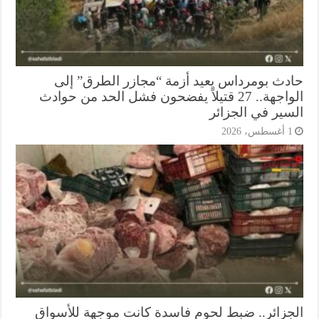
دث بومرداس يعيد أزمة “مجازر الطرق” إلى
الواجهة.. 27 قتيلاً يفضحون فشل الحد من حوادث
سير في الجزائر
أغسطس، 2026
جزائر.. ضبط لحوم فاسدة كانت موجهة للأسواق