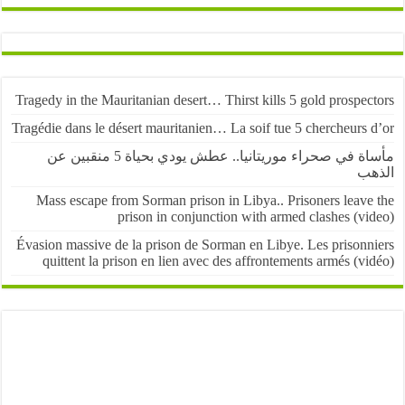
Tragedy in the Mauritanian desert… Thirst kills 5 gold prospe
Tragédie dans le désert mauritanien… La soif tue 5 chercheurs
مأساة في صحراء موريتانيا.. عطش يودي بحياة 5 منقبين عن
ب
Mass escape from Sorman prison in Libya.. Prisoners leave
prison in conjunction with armed clashes (v
Évasion massive de la prison de Sorman en Libye. Les prisonn
quittent la prison en lien avec des affrontements armés (v