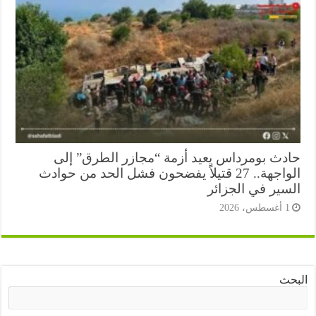
دث بومرداس يعيد أزمة “مجازر الطرق” إلى
الواجهة.. 27 قتيلاً يفضحون فشل الحد من حوادث
سير في الجزائر
أغسطس، 2026
ث
البحث