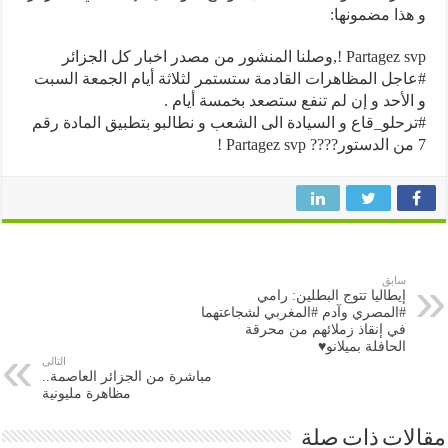
ذا مضمونها:
P !,وصلنا المنشور من مصدر اخبار كل الجزائر
جل المظاهرات القادمة ستستمر لثلاثة أيام الجمعة السبت
لأحد و إن لم تنفع ستصعد بخمسة أيام .
حلو_قاع و السيادة الى الشعب و نطالبو بتطبيق المادة رقم
سابق
إيطاليا تتوج البطلين: رامي
#المصري وآدم #المغربي لشجاعتهما
في إنقاذ زملائهم من محرقة
الحافلة بميلانو♥
التالى
مباشرة من الجزائر العاصمة..
مظاهرة مليونية
ات ذات صلة