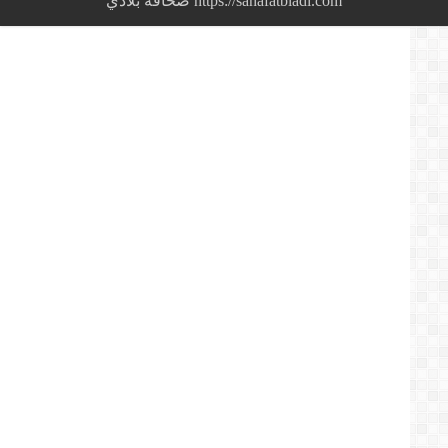
https://sahafatbladi.com صحافة بلادي
بهاشطاغ
#ترحلو_قاع
و
السيادة
الى
الشعب