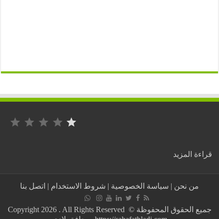
التصنيف: 1 من أصل 5.
:
ة المزيد
آخر
الأنباء
..
من نحن
|
سياسة الخصوصية
|
شروط الاستخدام
|
اتصل بنا
استمرار
المظاهرات
لثلاثة
جميع الحقوق المحفوظة © Copyright 2026 . All Rights Reserved
أيام