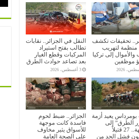
ئر.. تحقيقات تكشف
النقل في الجزائر.. نقابات
منظمة لتهريب
تطالب بفتح استيراد
والأموال إلى تركيا
المركبات وقطع الغيار
ؤ موظفين
بعد تصاعد حوادث الطرق
3 أغسطس، 2026
بومرداس يعيد أزمة
الجزائر.. ضبط لحوم
ر الطرق” إلى
فاسدة كانت موجهة
الواجهة.. 27 قتيلاً
للأسواق يثير مخاوف
ن فشل الحد من
على الصحة العامة