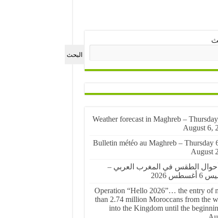
ث
البحث
🌤️ Weather forecast in Maghreb – Thursday
August 6, 
🌤️ Bulletin météo au Maghreb – Thursday 
August 
أحوال الطقس في المغرب العربي –
أغسطس 2026
Operation “Hello 2026”… the entry of 
than 2.74 million Moroccans from the w
into the Kingdom until the beginnin
Au