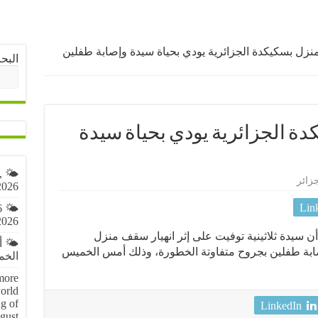
نزل بسكيكدة الجزائرية يودي بحياة سيدة وإصابة طفلين
البح
ة الجزائرية يودي بحياة سيدة
,
جزائر
2026
Lin
6
2026
 أن سيدة ثلاثينية توفيت على إثر انهيار سقف منزل
🌤️ 
وإصابة طفلين بجروح متفاوتة الخطورة، وذلك أمس الخميس
الخميس 6 
more
orld
g of
LinkedIn
gust