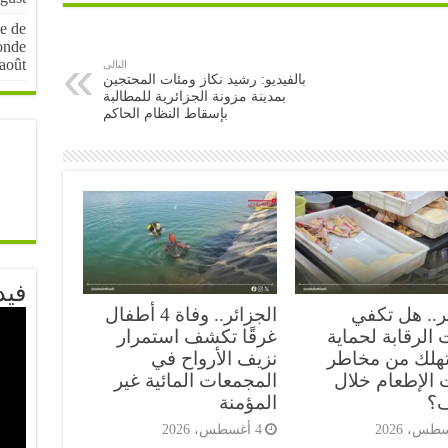
e de
onde
août
التالى
بالفيديو: رشيد نكاز ومئات المحتجين
بمدينة مزونة الجزائرية للمطالبة
بإسقاط النظام الحاكم
فيد
ر.. هل تكفي
الجزائر.. وفاة 4 أطفال
الرقابة لحماية
غرقًا تكشف استمرار
هلك من مخاطر
نزيف الأرواح في
 الإطعام خلال
المجمعات المائية غير
ف؟
المؤمنة
4 أغسطس، 2026