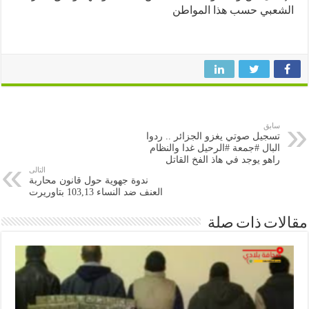
شعبي حسب هذا المواطن
سابق
تسجيل صوتي يغزو الجزائر .. ردوا
البال #جمعة #الرحيل غدا والنظام
راهو يوجد في هاذ الفخ القاتل
التالى
ندوة جهوية حول قانون محاربة
العنف ضد النساء 103,13 بتاوريرت
ات ذات صلة