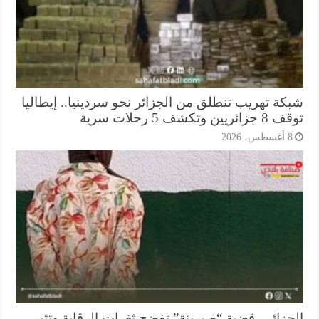
كة تهريب تنطلق من الجزائر نحو سردينيا.. إيطاليا
ريين وتكشف 5 رحلات سرية
أغسطس، 2026
جزائر.. قضية “صبرينة” تفضح ثغرات الرقابة وتثير