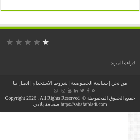
التصنيف: 1 من أصل 5.
:
ة المزيد
الإعلان
عن
وفاة
من نحن
|
سياسة الخصوصية
|
شروط الاستخدام
|
اتصل بنا
#بوتفليقة
الخميس
خطة
جميع الحقوق المحفوظة © Copyright 2026 . All Rights Reserved
لمواجهة
https://sahafatbladi.com صحافة بلادي
وخنق
#الحراك
#الشعبي
حسب
هذا
المواطن