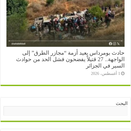
دث بومرداس يعيد أزمة “مجازر الطرق” إلى
الواجهة.. 27 قتيلاً يفضحون فشل الحد من حوادث
سير في الجزائر
أغسطس، 2026
ث
البحث