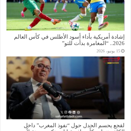
ادة أمريكية بأداء أسود الأطلس في كأس العالم
غامرة بدأت للتو”
1 يونيو، 2026
جع يحسم الجدل حول “نفوذ المغرب” داخل