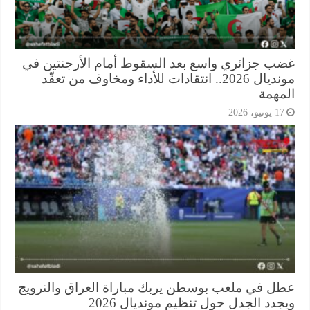
ب جزائري واسع بعد السقوط أمام الأرجنتين في
مونديال 2026.. انتقادات للأداء ومخاوف من تعقّد
مهمة
1 يونيو، 2026
ل في ملعب بوسطن يربك مباراة العراق والنرويج
دد الجدل حول تنظيم مونديال 2026