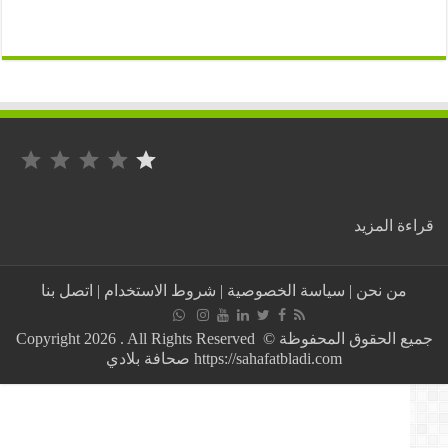
التصنيف: 1 من أصل 5.
:
ة المزيد
عاجل..
المغرب
يسجل
من نحن
|
سياسة الخصوصية
|
شروط الاستخدام
|
اتصل بنا
أرقاما
مرعبة
جدا
جميع الحقوق المحفوظة © Copyright 2026 . All Rights Reserved
في
https://sahafatbladi.com صحافة بلادي
عدد
إصابات
كورونا