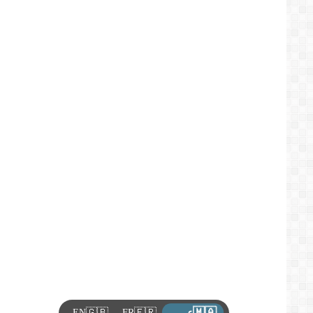
🇲🇦
🇬🇧
🇫🇷
EN
FR