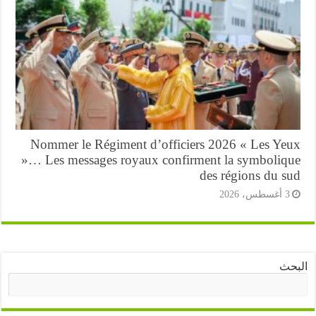
Nommer le Régiment d’officiers 2026 « Les Ye
»… Les messages royaux confirment la symboliq
des régions du s
أغسطس، 2026
ث
البحث