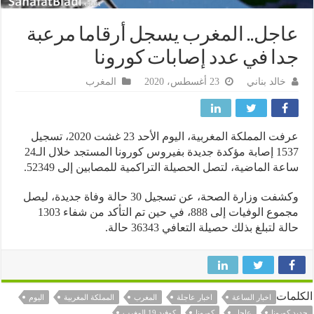
جل.. المغرب يسجل أرقاما مرعبة
ا في عدد إصابات كورونا
خالد بناني
23 أغسطس، 2020
المغرب
عرفت المملكة المغربية، اليوم الأحد 23 غشت 2020، تسجيل
1537 إصابة مؤكدة جديدة بفيروس كورونا المستجد خلال الـ24
ة الماضية، لتصل الحصيلة التراكمية للمصابين إلى 52349.
وكشفت وزارة الصحة، عن تسجيل 30 حالة وفاة جديدة، ليصل
مجموع الوفيات إلى 888، في حين تم التأكد من شفاء 1303
 لتبلغ بذلك حصيلة التعافي 36343 حالة.
ات
اخبار الساعة
اخبار عاجلة
المغرب
المملكة المغربية
اليوم
رونا
عاجل
كورونا
كوفيد 19 المغرب