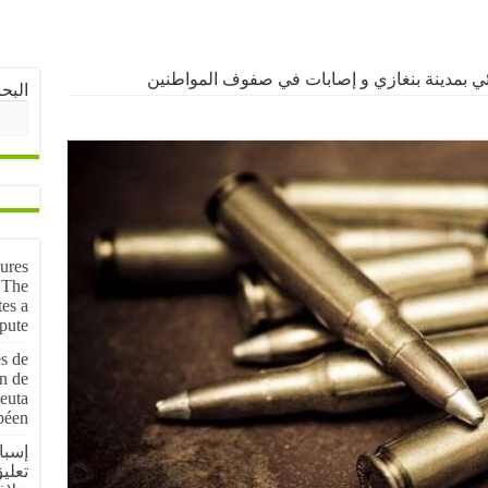
ئي بمدينة بنغازي و إصابات في صفوف المواطنين
البح
sures
 The
tes a
pute
s de
on de
euta
péen
إسبا
تعلي