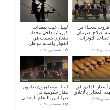
.. هروب سجناء من
ليبيا.. عبث بمعدات
 إصلاح بصرمان
كهربائية داخل محطة
صاعد التوترات
ببنغازي يتسبب في
انفجار وإصابة مواطن
3 أغسطس، 2026
 أسعار الدقيق في
ليبيا.. متظاهرون يغلقون
يهدد المخابز بالإغلاق
مقار حكومية في
طرابلس باللحام المعدني
1 أغسطس، 2026