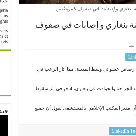
خلافا
نة بنغازي و إصابات في صفوف المواطنين
eria
rians
ights
نة بنغازي و إصابات في صفوف
vers
ns et
crets
ليبيا
Lin
 رصاص عشوائي وسط المدينة، مما أثار الرعب في
واستقبل قسم الطوارئ بمستشفى الجلاء للجراحة والحوادث في بنغازي، 4 جرحى إثر سقوط
أن مدير المكتب الإعلامي بالمستشفى يقول أن جميع
فيد
LinkedIn