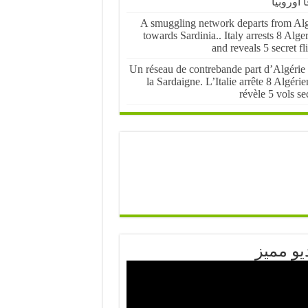
ً أوروبياً
A smuggling network departs from Alg
towards Sardinia.. Italy arrests 8 Alge
and reveals 5 secret fl
Un réseau de contrebande part d’Algérie 
la Sardaigne. L’Italie arrête 8 Algérie
révèle 5 vols se
يو مميز