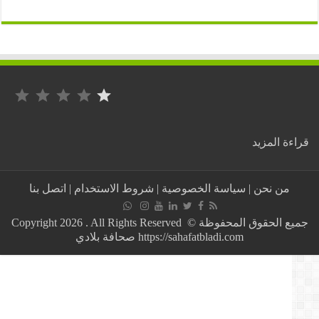
التصنيف: 1 من أصل 5.
:
ة المزيد
“عبد
المجيد
تبون”
من نحن
|
سياسة الخصوصية
|
شروط الاستخدام
|
اتصل بنا
“يجب
التفاني
في
جميع الحقوق المحفوظة © Copyright 2026 . All Rights Reserved
خدمة
https://sahafatbladi.com صحافة بلادي
الصالح
العام”
لبناء
دولة
قوية