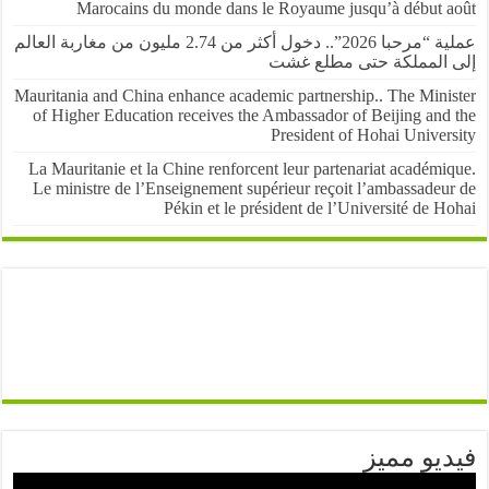
Marocains du monde dans le Royaume jusqu’à début 
عملية “مرحبا 2026”.. دخول أكثر من 2.74 مليون من مغاربة العالم
المملكة حتى مطلع غشت
Mauritania and China enhance academic partnership.. The Mini
of Higher Education receives the Ambassador of Beijing and
President of Hohai Univer
La Mauritanie et la Chine renforcent leur partenariat académ
Le ministre de l’Enseignement supérieur reçoit l’ambassadeu
Pékin et le président de l’Université de 
يو مميز