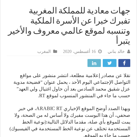
ات معادية للمملكة المغربية
برك خبرا عن الأسرة الملكية
نسبه لموقع عالمي معروف والأخير
برأ
خالد بناني
16 أغسطس، 2020
المغرب
ا عن مصادر إعلامية مطلعة، انتشر منشور على مواقع
واصل الإجتماعي اليوم الأحد ، يحمل عنوان “فضيحة مدوية
 شقيق محمد السادس بعد أن حاول اغتيال ولي العهد”
 ما جاء في المنشور المنسوب لموقع RT.
وبهذا الصدد أوضح الموقع الإخباري ARABIC RT، في خبر
ي، أن هذا البوست مفبرك ولا أساس له من الصحة، ولا
 للموقع بأي صلة، مقدما الدلائل التالية:(نوعية الخط
ستخدمة تختلف عن نوعية الخط المستخدمة في الفيسبوك)
 ما جاء به الموقع.