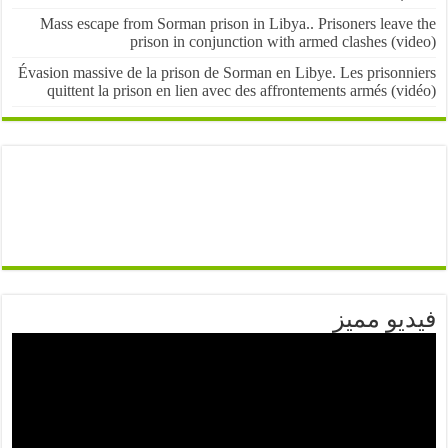
Mass escape from Sorman prison in Libya.. Prisoners leave
prison in conjunction with armed clashes (v
Évasion massive de la prison de Sorman en Libye. Les prisonn
quittent la prison en lien avec des affrontements armés (v
يو مميز