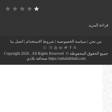
التصنيف: 1 من أصل 5.
:
ة المزيد
هل
سيضطر
التونسيون
من نحن
|
سياسة الخصوصية
|
شروط الاستخدام
|
اتصل بنا
للتعايش
مع
فيروس
جميع الحقوق المحفوظة © Copyright 2026 . All Rights Reserved
كورونا
https://sahafatbladi.com صحافة بلادي
في
ظل
ترجيح
بقائه
نشيطا
لفترة
قد
تطول؟..نصاف
بن
علية
تجيب