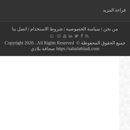
:
ة المزيد
نور
الدين
الطبوبي
من نحن
|
سياسة الخصوصية
|
شروط الاستخدام
|
اتصل بنا
:
شركة
فسفاط
جميع الحقوق المحفوظة © Copyright 2026 . All Rights Reserved
قفصة
https://sahafatbladi.com صحافة بلادي
والمجمع
الكيميائي
التونسي
وحقول
النفط
مسألة
أمن
قومي