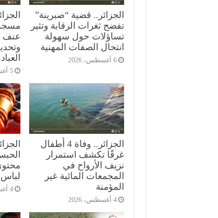
الجزائر.. قضية “صبرينة”
الجزائ
تفضح ثغرات الرقابة وتثير
مسجد
تساؤلات حول سهولة
عنف ع
انتحال الصفات المهنية
وتحدي
العباد
6 أغسطس، 2026
5 أغسطس، 2026
الجزائر.. وفاة 4 أطفال
الجزا
غرقًا تكشف استمرار
الحبس
نزيف الأرواح في
محتوى
المجمعات المائية غير
لباس 
المؤمنة
4 أغسطس، 2026
4 أغسطس، 2026