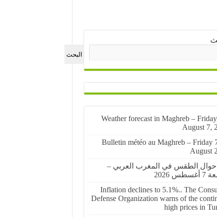
ث
البحث
🌤️ Weather forecast in Maghreb – Friday
August 7, 
🌤️ Bulletin météo au Maghreb – Friday 
August 
أحوال الطقس في المغرب العربي –
غسطس 2026
Inflation declines to 5.1%.. The Cons
Defense Organization warns of the conti
high prices in Tu