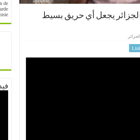
on de
arde
الجزائر يجعل أي حريق بسيط
nisie
لجزائر
Lin
فيد