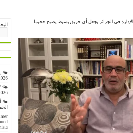
لإدارة في الجزائر يجعل أي حريق بسيط يصبح جحيما
البح
,
2026
7
2026
🌤️ 
الجمعة 7 أ
umer
nued
nisia