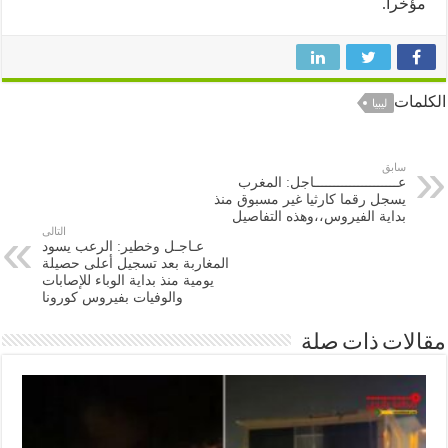
را.
ات
ليبيا
سابق
عـــــــــــــــــــــاجل: المغرب
يسجل رقما كارثيا غير مسبوق منذ
بداية الفيروس،،وهذه التفاصيل
التالى
عـاجـل وخطير: الرعب يسود
المغاربة بعد تسجيل أعلى حصيلة
يومية منذ بداية الوباء للإصابات
والوفيات بفيروس كورونا
ات ذات صلة