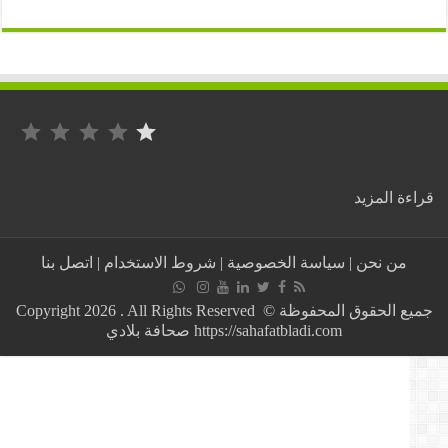
التصنيف: 1 من أصل 5.
:
ة المزيد
الوطنية
للنفط
الليبي
من نحن
|
سياسة الخصوصية
|
شروط الاستخدام
|
اتصل بنا
قلقلة
من
استمرار
جميع الحقوق المحفوظة © Copyright 2026 . All Rights Reserved
عسكرة
https://sahafatbladi.com صحافة بلادي
ميليشيات
حفتر
للمنشآت
النفطية