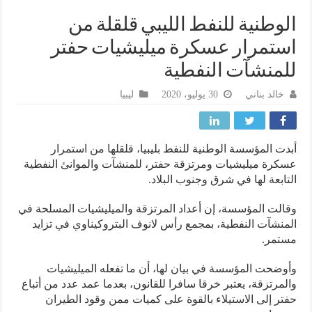
وطنية للنفط الليبي قلقلة من
تمرار عسكرة ميليشيات حفتر
منشآت النفطية
خالد بناني
30 يوليو، 2020
ليبيا
ت المؤسسة الوطنية للنفط بليبيا، قلقلها من استمرار
رة ميليشيات ومرتزقة حفتر، للمنشآت والموانئ النفطية
ابعة لها في شرق وجنوب البلاد.
لت المؤسسة، إن أعداد المرتزقة والميليشيات المسلحة في
نشآت النفطية، بمجمع رأس لانوف البتروكيناوي في تزايد
تمر.
ضحت المؤسسة في بيان لها، أن ما تفعله الميليشيات
مرتزقة، يعتبر خرقا سافرا للقانون، بعدما عمد عدد من أتباع
ر إلى الاستيلاء بالقوة على كميات ممن وقود الطيران