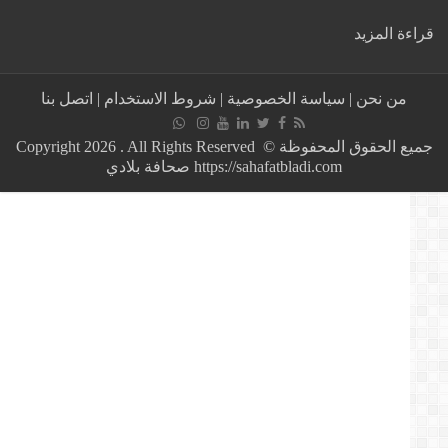
:
ة المزيد
غضب
فيسبوكي
على
من نحن
|
سياسة الخصوصية
|
شروط الاستخدام
|
اتصل بنا
وزير
الصحة
المغربي
جميع الحقوق المحفوظة © Copyright 2026 . All Rights Reserved
و
https://sahafatbladi.com صحافة بلادي
التخفيف
الملكي
سائر
المفعول
على
الحالات
الضرورية