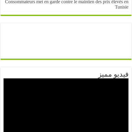
Consommateurs met en garde contre le maintien des prix élevé
Tun
يو مميز