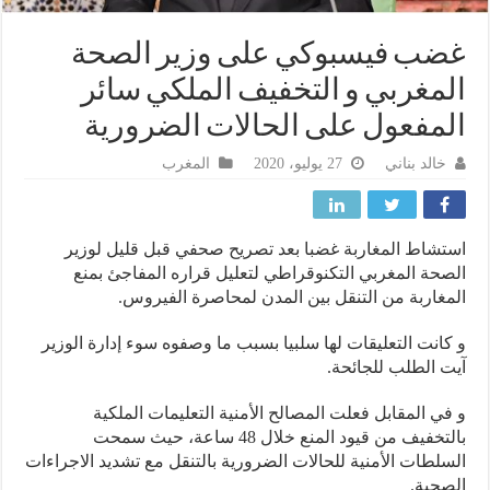
ب فيسبوكي على وزير الصحة
مغربي و التخفيف الملكي سائر
مفعول على الحالات الضرورية
خالد بناني
27 يوليو، 2020
المغرب
شاط المغاربة غضبا بعد تصريح صحفي قبل قليل لوزير
حة المغربي التكنوقراطي لتعليل قراره المفاجئ بمنع
غاربة من التنقل بين المدن لمحاصرة الفيروس.
انت التعليقات لها سلبيا بسبب ما وصفوه سوء إدارة الوزير
 الطلب للجائحة.
ي المقابل فعلت المصالح الأمنية التعليمات الملكية
بالتخفيف من قيود المنع خلال 48 ساعة، حيث سمحت
لطات الأمنية للحالات الضرورية بالتنقل مع تشديد الاجراءات
حية.