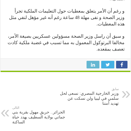
غم أن الأمر يتعلق بمعطيات حول التعليمات الملكية تجرأ
وزير الصحة و نفى مهلة 48 ساعة رغم أنه غير مؤهل لنفي مثل
 المعطيات.
بق أن راسل وزير الصحة مسؤولين عسكريين بصيغة الأمر،
لفا البرتوكول المعمول به مما تسبب في غضبة ملكية كادت
صف بمقعده.
سابق
وزير الخارجية المصري: نسعى لحل
سلمي في ليبيا ولن نسكت عن
تهديد أمننا
التالى
الجزائر.. حريق مهول بقرية بني
جماتي بولاية السطيف يهدد حياة
الساكنة