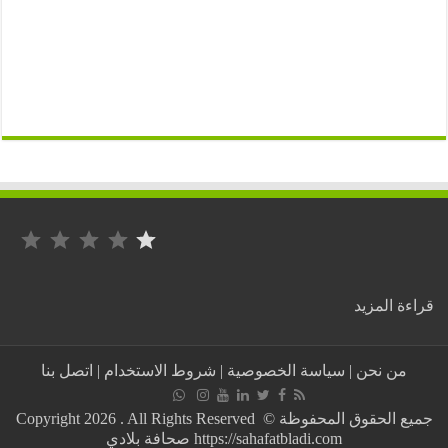
التصنيف: 1 من أصل 5.
:
ة المزيد
العالم
:
ارتفاع
من نحن
|
سياسة الخصوصية
|
شروط الاستخدام
|
اتصل بنا
صاروخي
في
معدل
جميع الحقوق المحفوظة © Copyright 2026 . All Rights Reserved
الإصابات
https://sahafatbladi.com صحافة بلادي