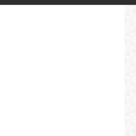
و
الوفيات
بكوفيد
19