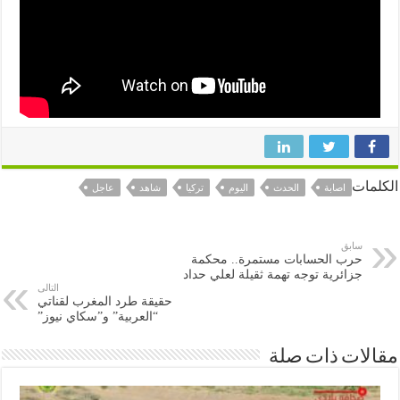
ات
اصابة
الحدث
اليوم
تركيا
شاهد
عاجل
سابق
حرب الحسابات مستمرة.. محكمة
جزائرية توجه تهمة ثقيلة لعلي حداد
التالى
حقيقة طرد المغرب لقناتي
“العربية” و”سكاي نيوز”
ات ذات صلة